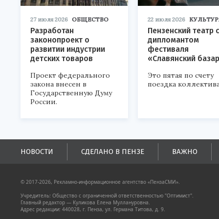
27 июля 2026
ОБЩЕСТВО
22 июля 2026
КУЛЬТУР
Разработан
Пензенский театр 
законопроект о
дипломантом
развитии индустрии
фестиваля
детских товаров
«Славянский база
Проект федерального
Это пятая по счету
закона внесен в
поездка коллектива
Государственную Думу
России.
НОВОСТИ
СДЕЛАНО В ПЕНЗЕ
ВАЖНО
© 2017-2026, Рекламно-информационное агентство «ПензаСМИ».
Учредитель: Общество с ограниченной ответственностью "Оптимист".
Главный редактор — Куликова Елена Муллануровна.
Адрес редакции: 440028, г. Пенза, ул. Германа Титова, д. 9.