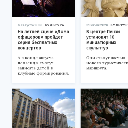
6 августа 2026
КУЛЬТУРА
31 июля 2026
КУЛЬТУР
На летней сцене «Дома
В центре Пензы
офицеров» пройдет
установят 10
серия бесплатных
миниатюрных
концертов
скульптур
А в конце августа
Они станут частью
пензенцы смогут
нового туристичес
записать детей в
маршрута.
клубные формирования.