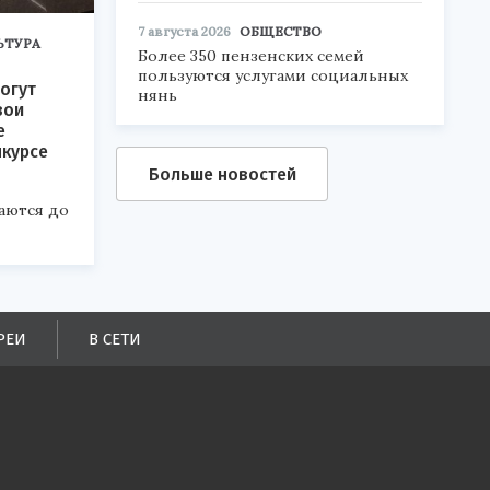
7 августа 2026
ОБЩЕСТВО
ЬТУРА
Более 350 пензенских семей
пользуются услугами социальных
огут
нянь
вои
е
нкурсе
Больше новостей
аются до
РЕИ
В СЕТИ