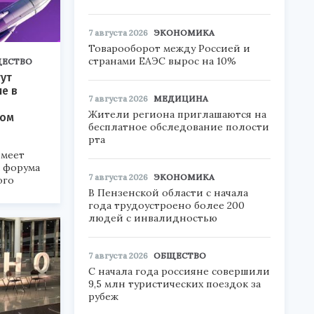
7 августа 2026
ЭКОНОМИКА
Товарооборот между Россией и
странами ЕАЭС вырос на 10%
ЕСТВО
ут
ие в
7 августа 2026
МЕДИЦИНА
Жители региона приглашаются на
ком
бесплатное обследование полости
рта
меет
а форума
7 августа 2026
ЭКОНОМИКА
ого
В Пензенской области с начала
года трудоустроено более 200
6».
людей с инвалидностью
7 августа 2026
ОБЩЕСТВО
С начала года россияне совершили
9,5 млн туристических поездок за
рубеж