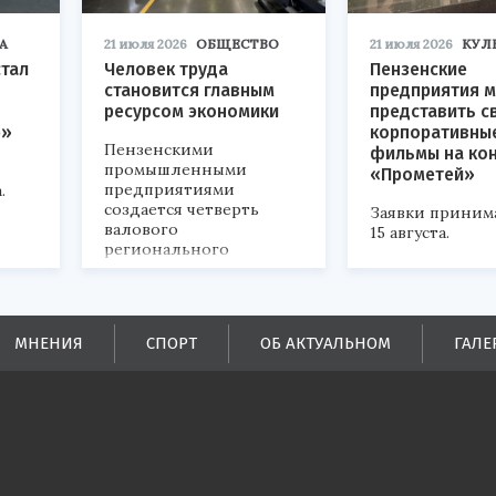
А
21 июля 2026
ОБЩЕСТВО
21 июля 2026
КУЛ
стал
Человек труда
Пензенские
становится главным
предприятия м
ресурсом экономики
представить с
р»
корпоративны
Пензенскими
фильмы на ко
промышленными
«Прометей»
предприятиями
.
создается четверть
Заявки приним
валового
15 августа.
регионального
продукта и
обеспечивается до
половины налоговых
поступлений в
МНЕНИЯ
СПОРТ
ОБ АКТУАЛЬНОМ
ГАЛЕ
бюджеты всех уровней.