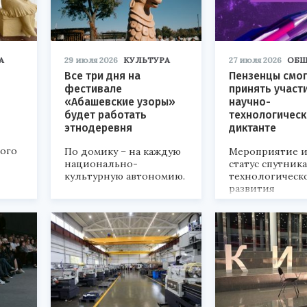
А
29 июля 2026
КУЛЬТУРА
27 июля 2026
ОБЩ
Все три дня на
Пензенцы смог
фестивале
принять участ
«Абашевские узоры»
научно-
будет работать
технологичес
этнодеревня
диктанте
кого
По домику – на каждую
Мероприятие и
национально-
статус спутник
культурную автономию.
технологическ
развития
«Технопром-202