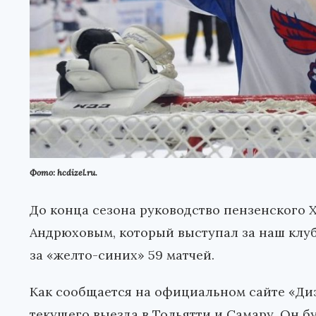
Фото: hcdizel.ru.
До конца сезона руководство пензенского 
Андрюховым, который выступал за наш клуб 
за «желто-синих» 59 матчей.
Как сообщается на официальном сайте «Диз
текущего выезда в Тольятти и Самару. Он б