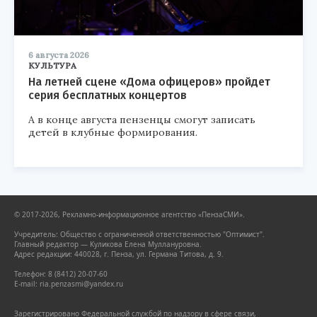
6 августа 2026
КУЛЬТУРА
На летней сцене «Дома офицеров» пройдет
серия бесплатных концертов
А в конце августа пензенцы смогут записать
детей в клубные формирования.
© 2017-2026, Рекламно-информационное агентство «ПензаСМИ».
Учредитель: Общество с ограниченной ответственностью "Оптимист".
Главный редактор — Куликова Елена Муллануровна.
Адрес редакции: 440028, г. Пенза, ул. Германа Титова, д. 9.
Телефон: 8 (8412) 20-07-60
E-mail: ria.penzasmi@yandex.ru
Зарегистрировано Федеральной службой по надзору в сфере связи,