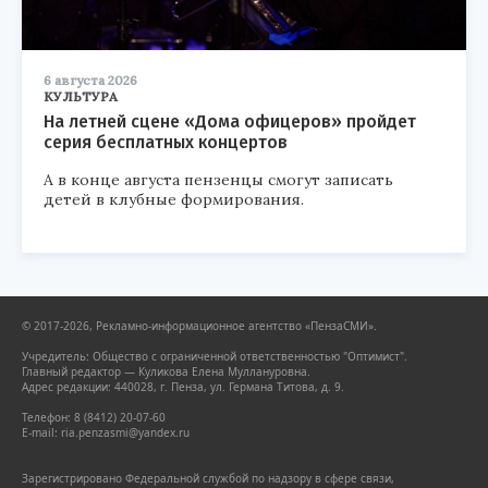
6 августа 2026
КУЛЬТУРА
На летней сцене «Дома офицеров» пройдет
серия бесплатных концертов
А в конце августа пензенцы смогут записать
детей в клубные формирования.
© 2017-2026, Рекламно-информационное агентство «ПензаСМИ».
Учредитель: Общество с ограниченной ответственностью "Оптимист".
Главный редактор — Куликова Елена Муллануровна.
Адрес редакции: 440028, г. Пенза, ул. Германа Титова, д. 9.
Телефон: 8 (8412) 20-07-60
E-mail: ria.penzasmi@yandex.ru
Зарегистрировано Федеральной службой по надзору в сфере связи,