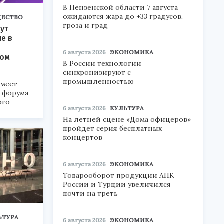
В Пензенской области 7 августа
ожидаются жара до +33 градусов,
ЕСТВО
гроза и град
ут
ие в
6 августа 2026
ЭКОНОМИКА
ком
В России технологии
синхронизируют с
промышленностью
меет
а форума
ого
6 августа 2026
КУЛЬТУРА
На летней сцене «Дома офицеров»
6».
пройдет серия бесплатных
концертов
6 августа 2026
ЭКОНОМИКА
Товарооборот продукции АПК
России и Турции увеличился
почти на треть
ЬТУРА
6 августа 2026
ЭКОНОМИКА