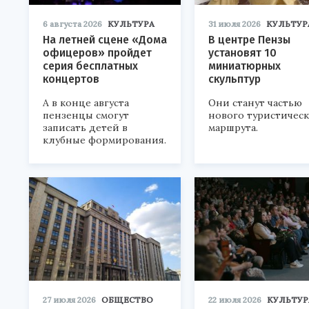
6 августа 2026
КУЛЬТУРА
31 июля 2026
КУЛЬТУР
На летней сцене «Дома
В центре Пензы
офицеров» пройдет
установят 10
серия бесплатных
миниатюрных
концертов
скульптур
А в конце августа
Они станут частью
пензенцы смогут
нового туристичес
записать детей в
маршрута.
клубные формирования.
27 июля 2026
ОБЩЕСТВО
22 июля 2026
КУЛЬТУР