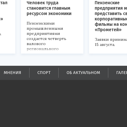
стал
Человек труда
Пензенские
становится главным
предприятия м
ресурсом экономики
представить с
р»
корпоративны
Пензенскими
фильмы на ко
промышленными
«Прометей»
предприятиями
.
создается четверть
Заявки приним
валового
15 августа.
регионального
продукта и
обеспечивается до
половины налоговых
поступлений в
МНЕНИЯ
СПОРТ
ОБ АКТУАЛЬНОМ
ГАЛЕ
бюджеты всех уровней.