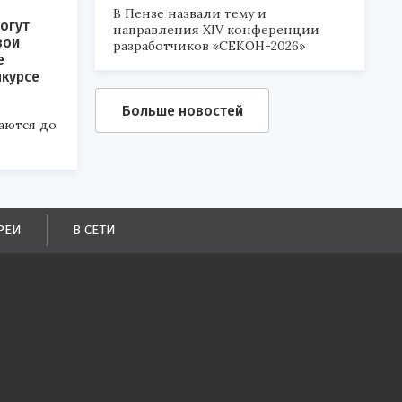
В Пензе назвали тему и
огут
направления XIV конференции
вои
разработчиков «СЕКОН-2026»
е
нкурсе
Больше новостей
аются до
РЕИ
В СЕТИ