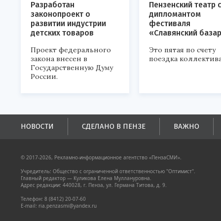
Разработан
Пензенский театр 
законопроект о
дипломантом
развитии индустрии
фестиваля
детских товаров
«Славянский база
Проект федерального
Это пятая по счету
закона внесен в
поездка коллектива
Государственную Думу
России.
НОВОСТИ
СДЕЛАНО В ПЕНЗЕ
ВАЖНО
© 2017-2026, Рекламно-информационное агентство «ПензаСМИ».
Учредитель: Общество с ограниченной ответственностью "Оптимист".
Главный редактор — Куликова Елена Муллануровна.
Адрес редакции: 440028, г. Пенза, ул. Германа Титова, д. 9.
Телефон: 8 (8412) 20-07-60
E-mail: ria.penzasmi@yandex.ru