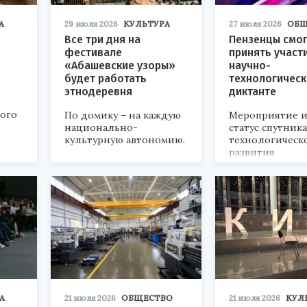
А
29 июля 2026
КУЛЬТУРА
27 июля 2026
ОБЩ
Все три дня на
Пензенцы смог
фестивале
принять участ
«Абашевские узоры»
научно-
будет работать
технологичес
этнодеревня
диктанте
кого
По домику – на каждую
Мероприятие и
национально-
статус спутник
культурную автономию.
технологическ
развития
«Технопром-202
А
21 июля 2026
ОБЩЕСТВО
21 июля 2026
КУЛ