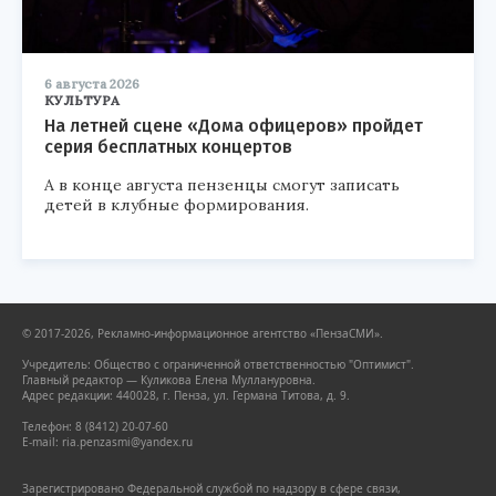
6 августа 2026
КУЛЬТУРА
На летней сцене «Дома офицеров» пройдет
серия бесплатных концертов
А в конце августа пензенцы смогут записать
детей в клубные формирования.
© 2017-2026, Рекламно-информационное агентство «ПензаСМИ».
Учредитель: Общество с ограниченной ответственностью "Оптимист".
Главный редактор — Куликова Елена Муллануровна.
Адрес редакции: 440028, г. Пенза, ул. Германа Титова, д. 9.
Телефон: 8 (8412) 20-07-60
E-mail: ria.penzasmi@yandex.ru
Зарегистрировано Федеральной службой по надзору в сфере связи,