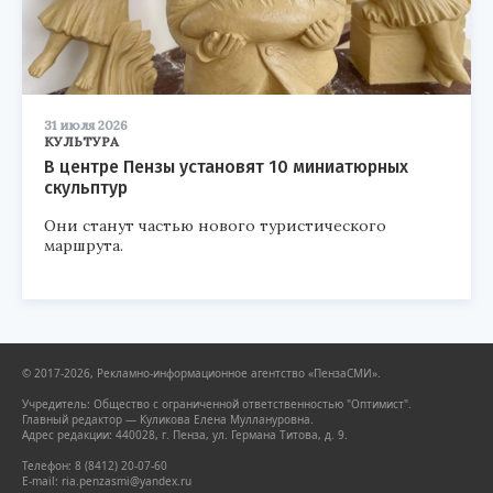
31 июля 2026
КУЛЬТУРА
В центре Пензы установят 10 миниатюрных
скульптур
Они станут частью нового туристического
маршрута.
© 2017-2026, Рекламно-информационное агентство «ПензаСМИ».
Учредитель: Общество с ограниченной ответственностью "Оптимист".
Главный редактор — Куликова Елена Муллануровна.
Адрес редакции: 440028, г. Пенза, ул. Германа Титова, д. 9.
Телефон: 8 (8412) 20-07-60
E-mail: ria.penzasmi@yandex.ru