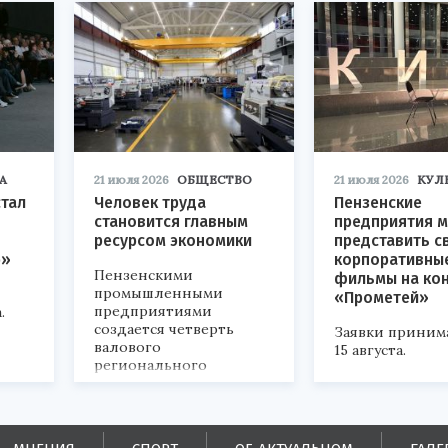
А
21 июля 2026
ОБЩЕСТВО
21 июля 2026
КУЛ
стал
Человек труда
Пензенские
становится главным
предприятия м
ресурсом экономики
представить с
р»
корпоративны
Пензенскими
фильмы на ко
промышленными
«Прометей»
предприятиями
.
создается четверть
Заявки приним
валового
15 августа.
регионального
продукта и
обеспечивается до
половины налоговых
поступлений в