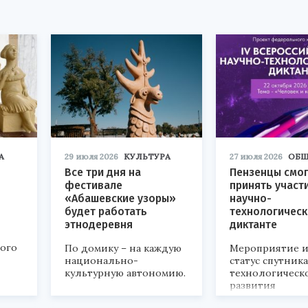
А
29 июля 2026
КУЛЬТУРА
27 июля 2026
ОБЩ
Все три дня на
Пензенцы смог
фестивале
принять участ
«Абашевские узоры»
научно-
будет работать
технологичес
этнодеревня
диктанте
кого
По домику – на каждую
Мероприятие и
национально-
статус спутник
культурную автономию.
технологическ
развития
«Технопром-202