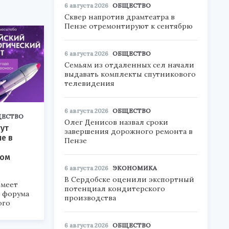
6 августа 2026
ОБЩЕСТВО
Сквер напротив драмтеатра в
Пензе отремонтируют к сентябрю
6 августа 2026
ОБЩЕСТВО
Семьям из отдаленных сел начали
выдавать комплекты спутникового
телевидения
6 августа 2026
ОБЩЕСТВО
ЕСТВО
Олег Денисов назвал сроки
ут
завершения дорожного ремонта в
ие в
Пензе
ком
6 августа 2026
ЭКОНОМИКА
В Сердобске оценили экспортный
меет
потенциал кондитерского
а форума
производства
ого
6».
6 августа 2026
ОБЩЕСТВО