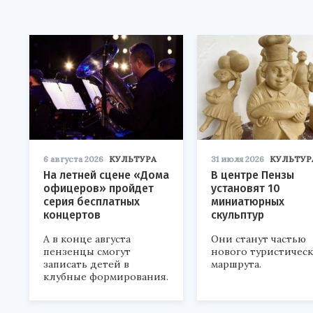
6 августа 2026
КУЛЬТУРА
31 июля 2026
КУЛЬТУР
На летней сцене «Дома
В центре Пензы
офицеров» пройдет
установят 10
серия бесплатных
миниатюрных
концертов
скульптур
А в конце августа
Они станут частью
пензенцы смогут
нового туристичес
записать детей в
маршрута.
клубные формирования.