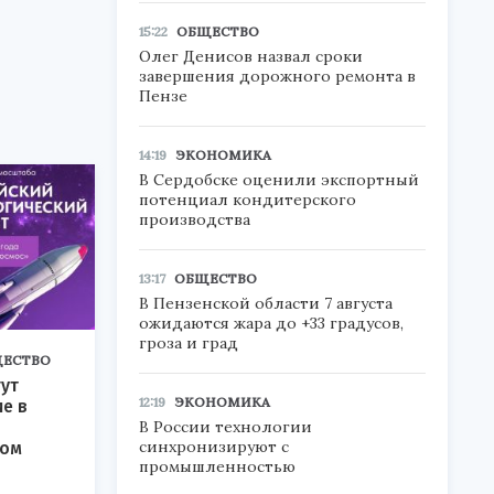
15:22
ОБЩЕСТВО
Олег Денисов назвал сроки
завершения дорожного ремонта в
Пензе
14:19
ЭКОНОМИКА
В Сердобске оценили экспортный
потенциал кондитерского
производства
13:17
ОБЩЕСТВО
В Пензенской области 7 августа
ожидаются жара до +33 градусов,
гроза и град
ЕСТВО
ут
12:19
ЭКОНОМИКА
ие в
В России технологии
синхронизируют с
ком
промышленностью