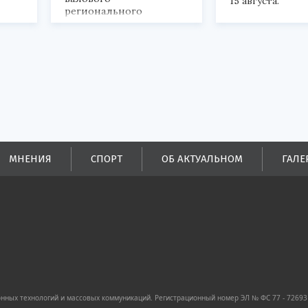
15 августа.
регионального
продукта и
обеспечивается до
половины налоговых
поступлений в
бюджеты всех уровней.
МНЕНИЯ
СПОРТ
ОБ АКТУАЛЬНОМ
ГАЛЕ
ных технологий и массовых коммуникаций. Регистрационный номер ЭЛ № ФС 77 - 72693 