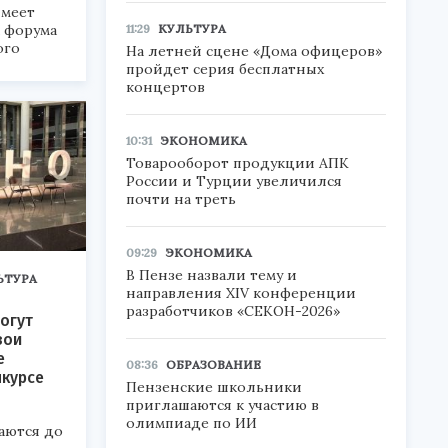
меет
а форума
11:29
КУЛЬТУРА
ого
На летней сцене «Дома офицеров»
пройдет серия бесплатных
6».
концертов
10:31
ЭКОНОМИКА
Товарооборот продукции АПК
России и Турции увеличился
почти на треть
09:29
ЭКОНОМИКА
В Пензе назвали тему и
ЬТУРА
направления XIV конференции
разработчиков «СЕКОН-2026»
огут
вои
е
08:36
ОБРАЗОВАНИЕ
нкурсе
Пензенские школьники
приглашаются к участию в
олимпиаде по ИИ
аются до