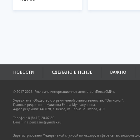
НОВОСТИ
СДЕЛАНО В ПЕНЗЕ
ВАЖНО
© 2017-2026, Рекламно-информационное агентство «ПензаСМИ».
Учредитель: Общество с ограниченной ответственностью "Оптимист".
Главный редактор — Куликова Елена Муллануровна.
Адрес редакции: 440028, г. Пенза, ул. Германа Титова, д. 9.
Телефон: 8 (8412) 20-07-60
E-mail: ria.penzasmi@yandex.ru
Зарегистрировано Федеральной службой по надзору в сфере связи, информацион