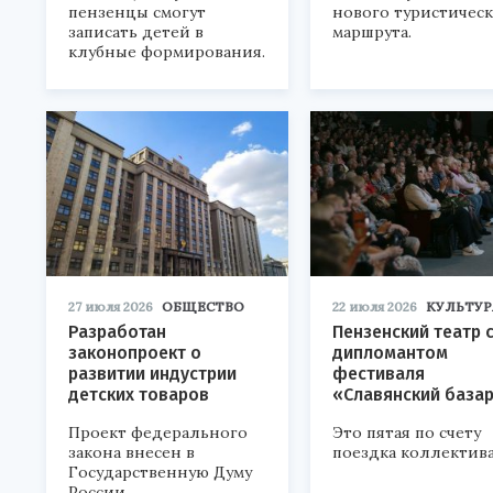
пензенцы смогут
нового туристичес
записать детей в
маршрута.
клубные формирования.
27 июля 2026
ОБЩЕСТВО
22 июля 2026
КУЛЬТУР
Разработан
Пензенский театр 
законопроект о
дипломантом
развитии индустрии
фестиваля
детских товаров
«Славянский база
Проект федерального
Это пятая по счету
закона внесен в
поездка коллектива
Государственную Думу
России.