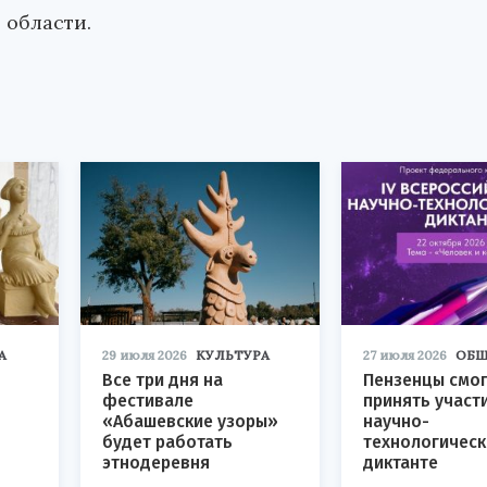
 области.
А
29 июля 2026
КУЛЬТУРА
27 июля 2026
ОБЩ
Все три дня на
Пензенцы смог
фестивале
принять участ
«Абашевские узоры»
научно-
будет работать
технологичес
этнодеревня
диктанте