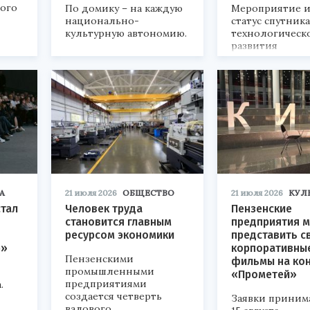
кого
По домику – на каждую
Мероприятие и
национально-
статус спутник
культурную автономию.
технологическ
развития
«Технопром-202
А
21 июля 2026
ОБЩЕСТВО
21 июля 2026
КУЛ
стал
Человек труда
Пензенские
становится главным
предприятия м
ресурсом экономики
представить с
р»
корпоративны
Пензенскими
фильмы на ко
промышленными
«Прометей»
предприятиями
.
создается четверть
Заявки приним
валового