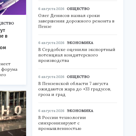
6 августа 2026
ОБЩЕСТВО
Олег Денисов назвал сроки
завершения дорожного ремонта в
ЕСТВО
Пензе
ут
ие в
6 августа 2026
ЭКОНОМИКА
ком
В Сердобске оценили экспортный
потенциал кондитерского
производства
меет
а форума
ого
6 августа 2026
ОБЩЕСТВО
В Пензенской области 7 августа
6».
ожидаются жара до +33 градусов,
гроза и град
6 августа 2026
ЭКОНОМИКА
В России технологии
синхронизируют с
промышленностью