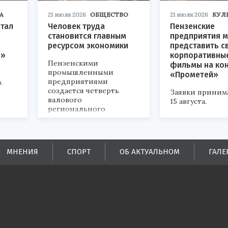
А
21 июля 2026
ОБЩЕСТВО
21 июля 2026
КУЛ
стал
Человек труда
Пензенские
становится главным
предприятия м
ресурсом экономики
представить с
р»
корпоративны
Пензенскими
фильмы на ко
промышленными
«Прометей»
предприятиями
.
создается четверть
Заявки приним
валового
15 августа.
регионального
продукта и
обеспечивается до
половины налоговых
поступлений в
МНЕНИЯ
СПОРТ
ОБ АКТУАЛЬНОМ
ГАЛЕ
бюджеты всех уровней.