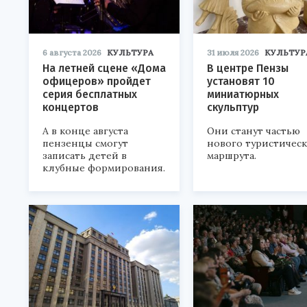
6 августа 2026
КУЛЬТУРА
31 июля 2026
КУЛЬТУР
На летней сцене «Дома
В центре Пензы
офицеров» пройдет
установят 10
серия бесплатных
миниатюрных
концертов
скульптур
А в конце августа
Они станут частью
пензенцы смогут
нового туристичес
записать детей в
маршрута.
клубные формирования.