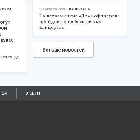
ЬТУРА
6 августа 2026
КУЛЬТУРА
На летней сцене «Дома офицеров»
пройдет серия бесплатных
огут
концертов
вои
е
нкурсе
Больше новостей
аются до
РЕИ
В СЕТИ