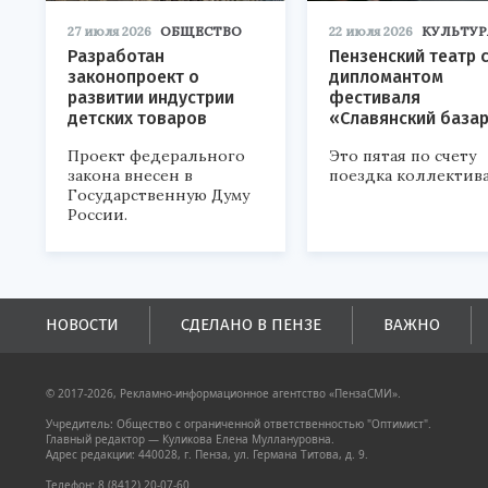
27 июля 2026
ОБЩЕСТВО
22 июля 2026
КУЛЬТУР
Разработан
Пензенский театр 
законопроект о
дипломантом
развитии индустрии
фестиваля
детских товаров
«Славянский база
Проект федерального
Это пятая по счету
закона внесен в
поездка коллектива
Государственную Думу
России.
НОВОСТИ
СДЕЛАНО В ПЕНЗЕ
ВАЖНО
© 2017-2026, Рекламно-информационное агентство «ПензаСМИ».
Учредитель: Общество с ограниченной ответственностью "Оптимист".
Главный редактор — Куликова Елена Муллануровна.
Адрес редакции: 440028, г. Пенза, ул. Германа Титова, д. 9.
Телефон: 8 (8412) 20-07-60