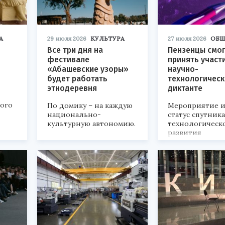
А
29 июля 2026
КУЛЬТУРА
27 июля 2026
ОБЩ
Все три дня на
Пензенцы смог
фестивале
принять участ
«Абашевские узоры»
научно-
будет работать
технологичес
этнодеревня
диктанте
кого
По домику – на каждую
Мероприятие и
национально-
статус спутник
культурную автономию.
технологическ
развития
«Технопром-202