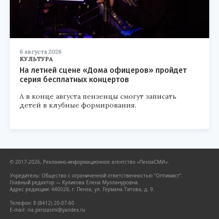
6 августа 2026
КУЛЬТУРА
На летней сцене «Дома офицеров» пройдет
серия бесплатных концертов
А в конце августа пензенцы смогут записать
детей в клубные формирования.
© 2017-2026, Рекламно-информационное агентство «ПензаСМИ».
Учредитель: Общество с ограниченной ответственностью "Оптимист".
Главный редактор — Куликова Елена Муллануровна.
Адрес редакции: 440028, г. Пенза, ул. Германа Титова, д. 9.
Телефон: 8 (8412) 20-07-60
E-mail: ria.penzasmi@yandex.ru