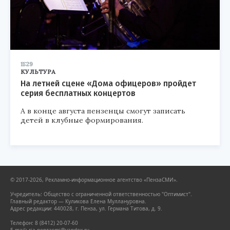
11:29
КУЛЬТУРА
На летней сцене «Дома офицеров» пройдет
серия бесплатных концертов
А в конце августа пензенцы смогут записать
детей в клубные формирования.
© 2017-2026, Рекламно-информационное агентство «ПензаСМИ».
Учредитель: Общество с ограниченной ответственностью "Оптимист".
Главный редактор — Куликова Елена Муллануровна.
Адрес редакции: 440028, г. Пенза, ул. Германа Титова, д. 9.
Телефон: 8 (8412) 20-07-60