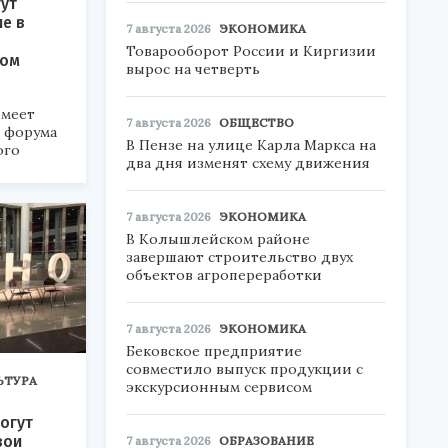
ут
ие в
7 августа 2026
ЭКОНОМИКА
Товарооборот России и Киргизии
ком
вырос на четверть
меет
7 августа 2026
ОБЩЕСТВО
а форума
В Пензе на улице Карла Маркса на
ого
два дня изменят схему движения
6».
7 августа 2026
ЭКОНОМИКА
В Колышлейском районе
завершают строительство двух
объектов агропереработки
7 августа 2026
ЭКОНОМИКА
Бековское предприятие
совместило выпуск продукции с
ЬТУРА
экскурсионным сервисом
огут
вои
7 августа 2026
ОБРАЗОВАНИЕ