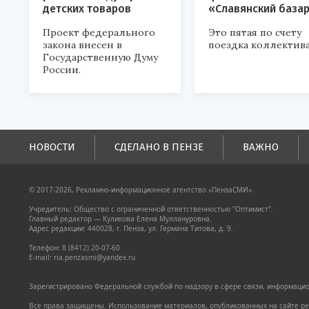
детских товаров
«Славянский база
Проект федерального
Это пятая по счету
закона внесен в
поездка коллектива
Государственную Думу
России.
НОВОСТИ
СДЕЛАНО В ПЕНЗЕ
ВАЖНО
© 2017-2026, Рекламно-информационное агентство «ПензаСМИ».
Учредитель: Общество с ограниченной ответственностью "Оптимист".
Главный редактор — Куликова Елена Муллануровна.
Адрес редакции: 440028, г. Пенза, ул. Германа Титова, д. 9.
Телефон: 8 (8412) 20-07-60
E-mail: ria.penzasmi@yandex.ru
Зарегистрировано Федеральной службой по надзору в сфере связи, информацион
Все права защищены. Использование материалов, опубликованных на сайте pen