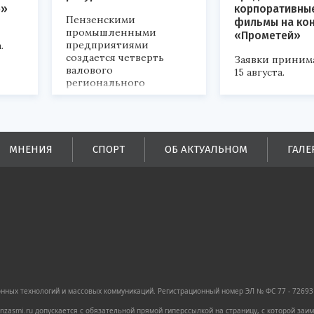
р»
корпоративны
Пензенскими
фильмы на ко
промышленными
«Прометей»
предприятиями
.
создается четверть
Заявки приним
валового
15 августа.
регионального
продукта и
обеспечивается до
половины налоговых
поступлений в
бюджеты всех уровней.
МНЕНИЯ
СПОРТ
ОБ АКТУАЛЬНОМ
ГАЛЕ
ных технологий и массовых коммуникаций. Регистрационный номер ЭЛ № ФС 77 - 72693 
zasmi.ru допускается с обязательной прямой гиперссылкой на страницу, с которой за