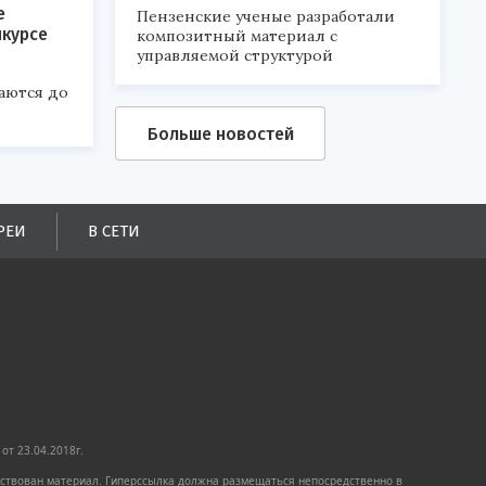
е
Пензенские ученые разработали
нкурсе
композитный материал с
управляемой структурой
аются до
Больше новостей
РЕИ
В СЕТИ
от 23.04.2018г.
имствован материал. Гиперссылка должна размещаться непосредственно в