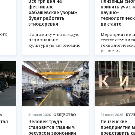
Все три дня на
Пензенцы смог
фестивале
принять участ
«Абашевские узоры»
научно-
будет работать
технологичес
этнодеревня
диктанте
кого
По домику – на каждую
Мероприятие и
национально-
статус спутник
культурную автономию.
технологическ
развития
«Технопром-202
А
21 июля 2026
ОБЩЕСТВО
21 июля 2026
КУЛ
стал
Человек труда
Пензенские
становится главным
предприятия м
ресурсом экономики
представить с