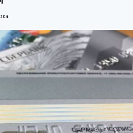
й
рка.