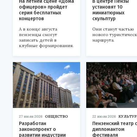
На летней сцене «Дома
В центре Пензы
офицеров» пройдет
установят 10
серия бесплатных
миниатюрных
концертов
скульптур
А в конце августа
Они станут частью
пензенцы смогут
нового туристичес
записать детей в
маршрута.
клубные формирования.
27 июля 2026
ОБЩЕСТВО
22 июля 2026
КУЛЬТУР
Разработан
Пензенский театр 
законопроект о
дипломантом
развитии индустрии
фестиваля