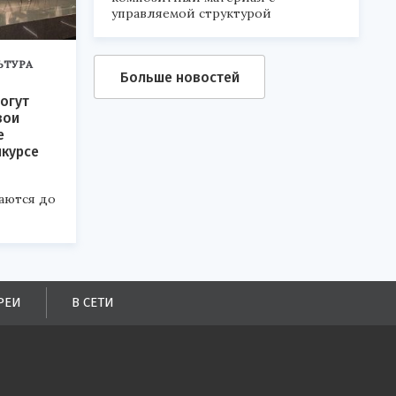
управляемой структурой
ЬТУРА
Больше новостей
огут
вои
е
нкурсе
аются до
РЕИ
В СЕТИ