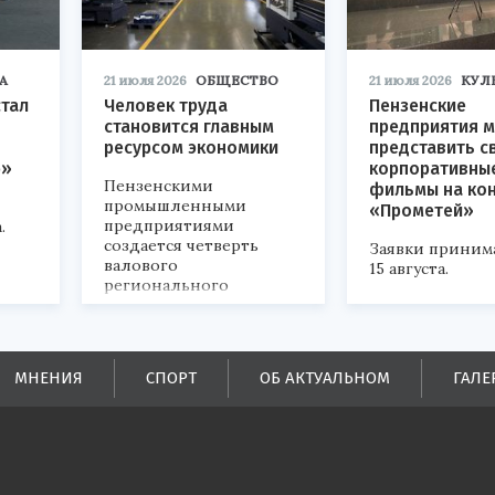
А
21 июля 2026
ОБЩЕСТВО
21 июля 2026
КУЛ
стал
Человек труда
Пензенские
становится главным
предприятия м
ресурсом экономики
представить с
р»
корпоративны
Пензенскими
фильмы на ко
промышленными
«Прометей»
предприятиями
.
создается четверть
Заявки приним
валового
15 августа.
регионального
продукта и
обеспечивается до
половины налоговых
поступлений в
МНЕНИЯ
СПОРТ
ОБ АКТУАЛЬНОМ
ГАЛЕ
бюджеты всех уровней.