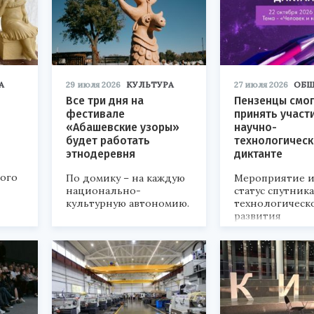
А
29 июля 2026
КУЛЬТУРА
27 июля 2026
ОБЩ
Все три дня на
Пензенцы смог
фестивале
принять участ
«Абашевские узоры»
научно-
будет работать
технологичес
этнодеревня
диктанте
кого
По домику – на каждую
Мероприятие и
национально-
статус спутник
культурную автономию.
технологическ
развития
«Технопром-202