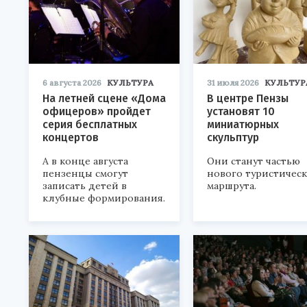
6 августа 2026
КУЛЬТУРА
31 июля 2026
КУЛЬТУР
На летней сцене «Дома
В центре Пензы
офицеров» пройдет
установят 10
серия бесплатных
миниатюрных
концертов
скульптур
А в конце августа
Они станут частью
пензенцы смогут
нового туристичес
записать детей в
маршрута.
клубные формирования.