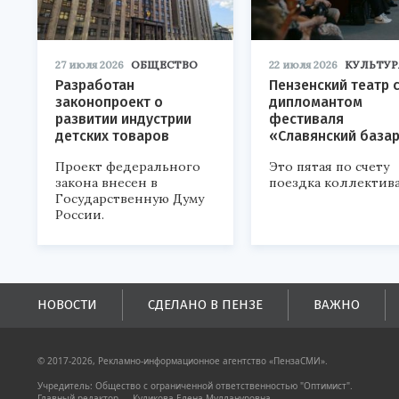
27 июля 2026
ОБЩЕСТВО
22 июля 2026
КУЛЬТУР
Разработан
Пензенский театр 
законопроект о
дипломантом
развитии индустрии
фестиваля
детских товаров
«Славянский база
Проект федерального
Это пятая по счету
закона внесен в
поездка коллектива
Государственную Думу
России.
НОВОСТИ
СДЕЛАНО В ПЕНЗЕ
ВАЖНО
© 2017-2026, Рекламно-информационное агентство «ПензаСМИ».
Учредитель: Общество с ограниченной ответственностью "Оптимист".
Главный редактор — Куликова Елена Муллануровна.