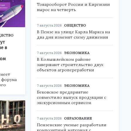
Товарооборот России и Киргизии
вырос на четверть
7 августа 2026
ОБЩЕСТВО
В Пензе на улице Карла Маркса на
ЕСТВО
два дня изменят схему движения
ут
ие в
7 августа 2026
ЭКОНОМИКА
ком
В Колышлейском районе
завершают строительство двух
объектов агропереработки
меет
а форума
ого
7 августа 2026
ЭКОНОМИКА
Бековское предприятие
6».
совместило выпуск продукции с
экскурсионным сервисом
7 августа 2026
ОБРАЗОВАНИЕ
Пензенские ученые разработали
композитный материал с