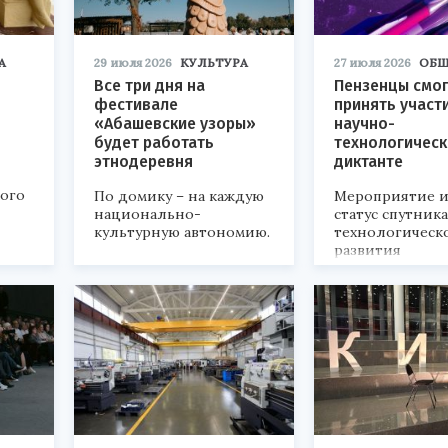
А
29 июля 2026
КУЛЬТУРА
27 июля 2026
ОБЩ
Все три дня на
Пензенцы смог
фестивале
принять участ
«Абашевские узоры»
научно-
будет работать
технологичес
этнодеревня
диктанте
кого
По домику – на каждую
Мероприятие и
национально-
статус спутник
культурную автономию.
технологическ
развития
«Технопром-202