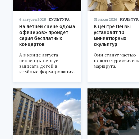
6 августа 2026
КУЛЬТУРА
31 июля 2026
КУЛЬТУР
На летней сцене «Дома
В центре Пензы
офицеров» пройдет
установят 10
серия бесплатных
миниатюрных
концертов
скульптур
А в конце августа
Они станут частью
пензенцы смогут
нового туристичес
записать детей в
маршрута.
клубные формирования.