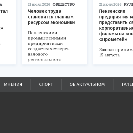
А
21 июля 2026
ОБЩЕСТВО
21 июля 2026
КУЛ
стал
Человек труда
Пензенские
становится главным
предприятия м
ресурсом экономики
представить с
р»
корпоративны
Пензенскими
фильмы на ко
промышленными
«Прометей»
предприятиями
.
создается четверть
Заявки приним
валового
15 августа.
регионального
продукта и
обеспечивается до
половины налоговых
поступлений в
МНЕНИЯ
СПОРТ
ОБ АКТУАЛЬНОМ
ГАЛЕ
бюджеты всех уровней.