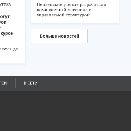
Пензенские ученые разработали
ЬТУРА
композитный материал с
управляемой структурой
огут
вои
е
нкурсе
Больше новостей
аются до
РЕИ
В СЕТИ