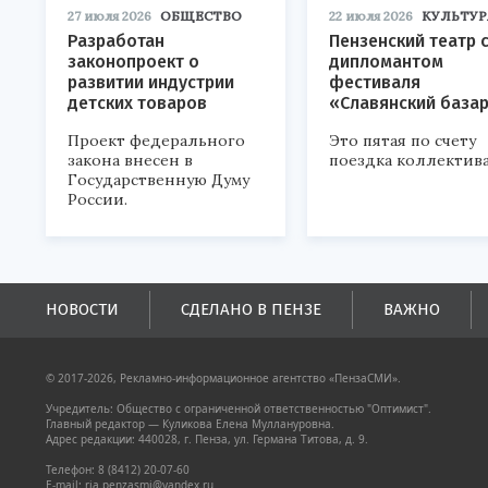
27 июля 2026
ОБЩЕСТВО
22 июля 2026
КУЛЬТУР
Разработан
Пензенский театр 
законопроект о
дипломантом
развитии индустрии
фестиваля
детских товаров
«Славянский база
Проект федерального
Это пятая по счету
закона внесен в
поездка коллектива
Государственную Думу
России.
НОВОСТИ
СДЕЛАНО В ПЕНЗЕ
ВАЖНО
© 2017-2026, Рекламно-информационное агентство «ПензаСМИ».
Учредитель: Общество с ограниченной ответственностью "Оптимист".
Главный редактор — Куликова Елена Муллануровна.
Адрес редакции: 440028, г. Пенза, ул. Германа Титова, д. 9.
Телефон: 8 (8412) 20-07-60
E-mail: ria.penzasmi@yandex.ru