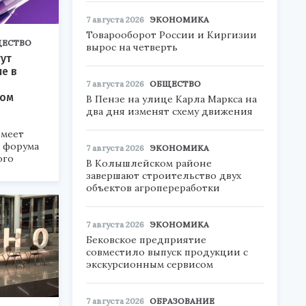
7 августа 2026
ЭКОНОМИКА
Товарооборот России и Киргизии
ЕСТВО
вырос на четверть
ут
ие в
7 августа 2026
ОБЩЕСТВО
ком
В Пензе на улице Карла Маркса на
два дня изменят схему движения
меет
а форума
7 августа 2026
ЭКОНОМИКА
ого
В Колышлейском районе
завершают строительство двух
6».
объектов агропереработки
7 августа 2026
ЭКОНОМИКА
Бековское предприятие
совместило выпуск продукции с
экскурсионным сервисом
7 августа 2026
ОБРАЗОВАНИЕ