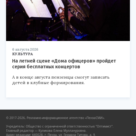
6 августа 2026
КУЛЬТУРА
На летней сцене «Дома офицеров» пройдет
серия бесплатных концертов
А в конце августа пензенцы смогут записать
детей в клубные формирования.
© 2017-2026, Рекламно-информационное агентство «ПензаСМИ».
Учредитель: Общество с ограниченной ответственностью "Оптимист".
Главный редактор — Куликова Елена Муллануровна.
Адрес редакции: 440028, г. Пенза, ул. Германа Титова, д. 9.