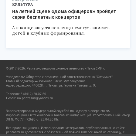
КУЛЬТУРА
На летней сцене «Дома офицеров» пройдет
серия бесплатных концертов
А в конце августа пензенцы смогут записать
детей в клубные формирования.
© 2017-2026, Рекламно-информационное агентство «ПензаСМИ».
Учредитель: Общество с ограниченной ответственностью "Оптимист".
Главный редактор — Куликова Елена Муллануровна.
Адрес редакции: 440028, г. Пенза, ул. Германа Титова, д. 9.
Телефон: 8 (8412) 20-07-60
E-mail: ria.penzasmi@yandex.ru
Зарегистрировано Федеральной службой по надзору в сфере связи,
информационных технологий и массовых коммуникаций. Регистрационный номер
ЭЛ № ФС 77 - 72693 от 23.04.2018г.
Все права защищены. Использование материалов, опубликованных на сайте
penzasmi.ru допускается с обязательной прямой гиперссылкой на страницу, с