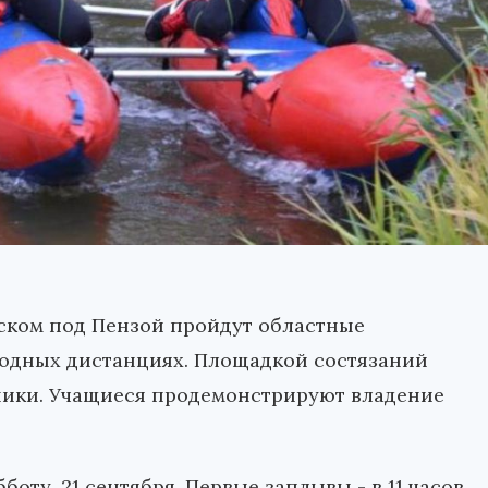
ском под Пензой пройдут областные
водных дистанциях. Площадкой состязаний
ьники. Учащиеся продемонстрируют владение
боту, 21 сентября. Первые заплывы - в 11 часов.