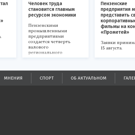
стал
Человек труда
Пензенские
становится главным
предприятия м
ресурсом экономики
представить с
р»
корпоративны
Пензенскими
фильмы на ко
промышленными
«Прометей»
предприятиями
.
создается четверть
Заявки приним
валового
15 августа.
регионального
продукта и
обеспечивается до
половины налоговых
поступлений в
МНЕНИЯ
СПОРТ
ОБ АКТУАЛЬНОМ
ГАЛЕ
бюджеты всех уровней.