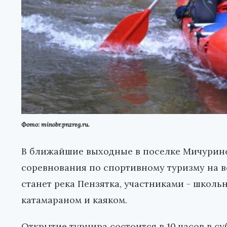
Фото: minobr.pnzreg.ru.
В ближайшие выходные в поселке Мичурин
соревнования по спортивному туризму на 
станет река Пензятка, участниками - школ
катамараном и каяком.
Открытие турнира состоится в 10 часов в суб