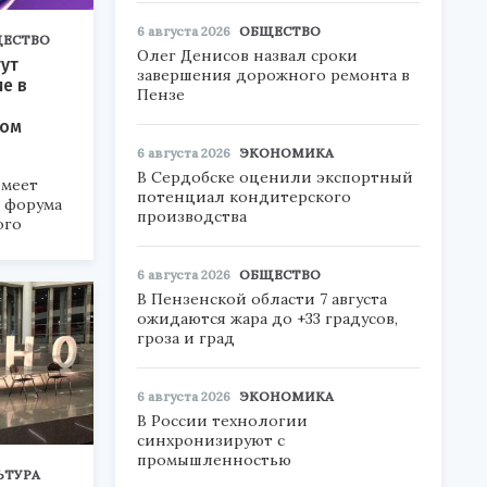
6 августа 2026
ОБЩЕСТВО
ЕСТВО
Олег Денисов назвал сроки
ут
завершения дорожного ремонта в
ие в
Пензе
ком
6 августа 2026
ЭКОНОМИКА
В Сердобске оценили экспортный
меет
потенциал кондитерского
а форума
производства
ого
6».
6 августа 2026
ОБЩЕСТВО
В Пензенской области 7 августа
ожидаются жара до +33 градусов,
гроза и град
6 августа 2026
ЭКОНОМИКА
В России технологии
синхронизируют с
промышленностью
ЬТУРА