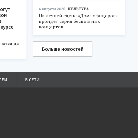
6 августа 2026
КУЛЬТУРА
огут
вои
На летней сцене «Дома офицеров»
е
пройдет серия бесплатных
концертов
нкурсе
аются до
Больше новостей
РЕИ
В СЕТИ