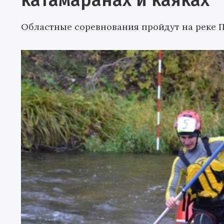
катамаранах и каяках
Областные соревнования пройдут на реке П