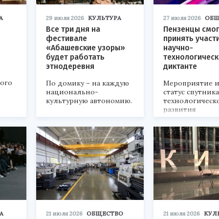
А
29 июля 2026
КУЛЬТУРА
27 июля 2026
ОБЩ
Все три дня на
Пензенцы смог
фестивале
принять участ
«Абашевские узоры»
научно-
будет работать
технологичес
этнодеревня
диктанте
кого
По домику – на каждую
Мероприятие и
национально-
статус спутник
культурную автономию.
технологическ
развития
«Технопром-202
А
21 июля 2026
ОБЩЕСТВО
21 июля 2026
КУЛ