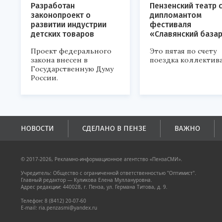
Разработан
Пензенский театр 
законопроект о
дипломантом
развитии индустрии
фестиваля
детских товаров
«Славянский база
Проект федерального
Это пятая по счету
закона внесен в
поездка коллектива
Государственную Думу
России.
НОВОСТИ
СДЕЛАНО В ПЕНЗЕ
ВАЖНО
© 2017-2026, Рекламно-информационное агентство «ПензаСМИ».
Учредитель: Общество с ограниченной ответственностью "Оптимист".
Главный редактор — Куликова Елена Муллануровна.
Адрес редакции: 440028, г. Пенза, ул. Германа Титова, д. 9.
Телефон: 8 (8412) 20-07-60
E-mail: ria.penzasmi@yandex.ru