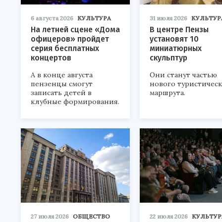
6 августа 2026
КУЛЬТУРА
31 июля 2026
КУЛЬТУР
На летней сцене «Дома
В центре Пензы
офицеров» пройдет
установят 10
серия бесплатных
миниатюрных
концертов
скульптур
А в конце августа
Они станут частью
пензенцы смогут
нового туристичес
записать детей в
маршрута.
клубные формирования.
27 июля 2026
ОБЩЕСТВО
22 июля 2026
КУЛЬТУР