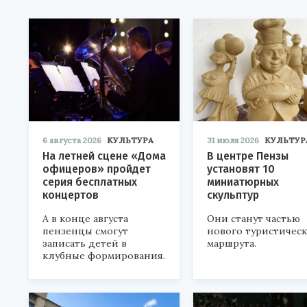
6 августа 2026
КУЛЬТУРА
31 июля 2026
КУЛЬТУР
На летней сцене «Дома
В центре Пензы
офицеров» пройдет
установят 10
серия бесплатных
миниатюрных
концертов
скульптур
А в конце августа
Они станут частью
пензенцы смогут
нового туристичес
записать детей в
маршрута.
клубные формирования.