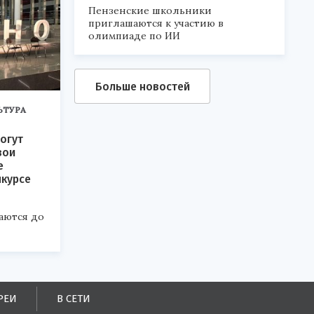
Пензенские школьники
приглашаются к участию в
олимпиаде по ИИ
Больше новостей
ЬТУРА
огут
вои
е
нкурсе
аются до
РЕИ
В СЕТИ