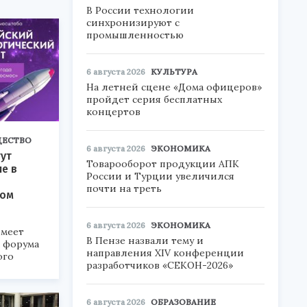
В России технологии
синхронизируют с
промышленностью
6 августа 2026
КУЛЬТУРА
На летней сцене «Дома офицеров»
пройдет серия бесплатных
концертов
ЕСТВО
6 августа 2026
ЭКОНОМИКА
ут
Товарооборот продукции АПК
ие в
России и Турции увеличился
почти на треть
ком
6 августа 2026
ЭКОНОМИКА
меет
В Пензе назвали тему и
а форума
направления XIV конференции
ого
разработчиков «СЕКОН-2026»
6».
6 августа 2026
ОБРАЗОВАНИЕ