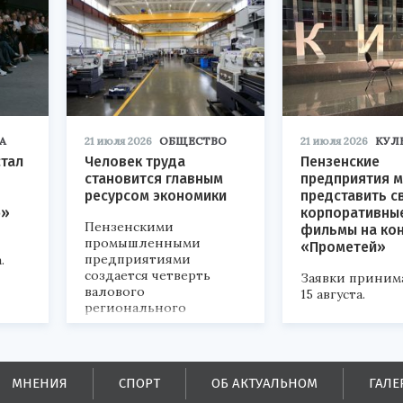
А
21 июля 2026
ОБЩЕСТВО
21 июля 2026
КУЛ
стал
Человек труда
Пензенские
становится главным
предприятия м
ресурсом экономики
представить с
р»
корпоративны
Пензенскими
фильмы на ко
промышленными
«Прометей»
предприятиями
.
создается четверть
Заявки приним
валового
15 августа.
регионального
продукта и
обеспечивается до
половины налоговых
поступлений в
МНЕНИЯ
СПОРТ
ОБ АКТУАЛЬНОМ
ГАЛЕ
бюджеты всех уровней.