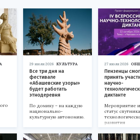
А
29 июля 2026
КУЛЬТУРА
27 июля 2026
ОБЩ
Все три дня на
Пензенцы смог
фестивале
принять участ
«Абашевские узоры»
научно-
будет работать
технологичес
этнодеревня
диктанте
кого
По домику – на каждую
Мероприятие и
национально-
статус спутник
культурную автономию.
технологическ
развития
«Технопром-202