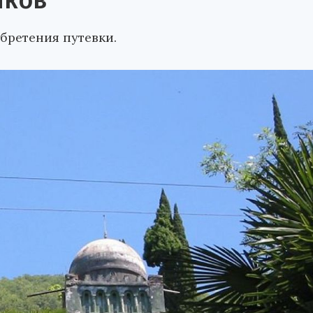
иков
бретения путевки.