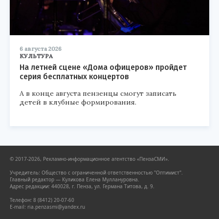
6 августа 2026
КУЛЬТУРА
На летней сцене «Дома офицеров» пройдет
серия бесплатных концертов
А в конце августа пензенцы смогут записать
детей в клубные формирования.
© 2017-2026, Рекламно-информационное агентство «ПензаСМИ».
Учредитель: Общество с ограниченной ответственностью "Оптимист".
Главный редактор — Куликова Елена Муллануровна.
Адрес редакции: 440028, г. Пенза, ул. Германа Титова, д. 9.
Телефон: 8 (8412) 20-07-60
E-mail: ria.penzasmi@yandex.ru