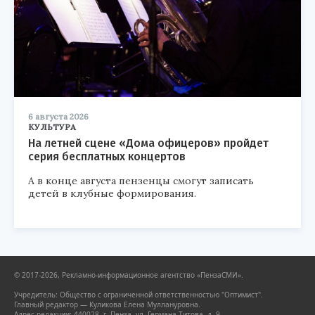
6 августа 2026
КУЛЬТУРА
На летней сцене «Дома офицеров» пройдет
серия бесплатных концертов
А в конце августа пензенцы смогут записать
детей в клубные формирования.
© 2017-2026, Рекламно-информационное агентство «ПензаСМИ».
Учредитель: Общество с ограниченной ответственностью "Оптимист".
Главный редактор — Куликова Елена Муллануровна.
Адрес редакции: 440028, г. Пенза, ул. Германа Титова, д. 9.