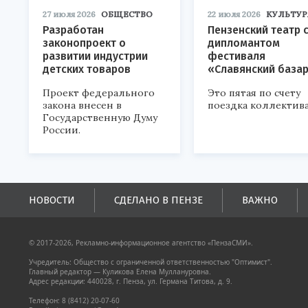
27 июля 2026
ОБЩЕСТВО
22 июля 2026
КУЛЬТУР
Разработан
Пензенский театр 
законопроект о
дипломантом
развитии индустрии
фестиваля
детских товаров
«Славянский база
Проект федерального
Это пятая по счету
закона внесен в
поездка коллектива
Государственную Думу
России.
НОВОСТИ
СДЕЛАНО В ПЕНЗЕ
ВАЖНО
© 2017-2026, Рекламно-информационное агентство «ПензаСМИ».
Учредитель: Общество с ограниченной ответственностью "Оптимист".
Главный редактор — Куликова Елена Муллануровна.
Адрес редакции: 440028, г. Пенза, ул. Германа Титова, д. 9.
Телефон: 8 (8412) 20-07-60