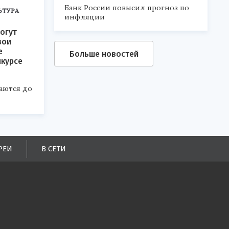
Банк России повысил прогноз по
ЬТУРА
инфляции
огут
вои
е
Больше новостей
нкурсе
аются до
РЕИ
В СЕТИ