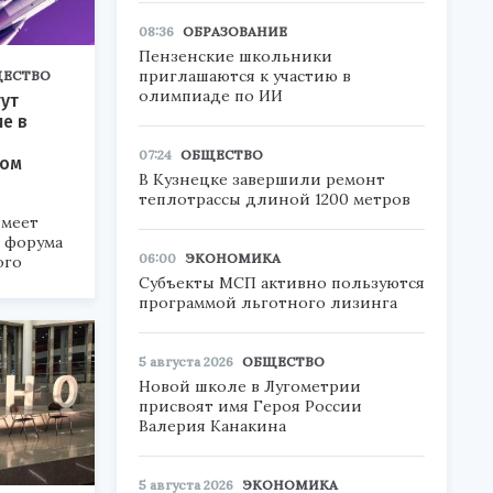
08:36
ОБРАЗОВАНИЕ
Пензенские школьники
приглашаются к участию в
ЕСТВО
олимпиаде по ИИ
ут
ие в
07:24
ОБЩЕСТВО
ком
В Кузнецке завершили ремонт
теплотрассы длиной 1200 метров
меет
а форума
06:00
ЭКОНОМИКА
ого
Субъекты МСП активно пользуются
6».
программой льготного лизинга
5 августа 2026
ОБЩЕСТВО
Новой школе в Лугометрии
присвоят имя Героя России
Валерия Канакина
5 августа 2026
ЭКОНОМИКА