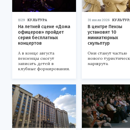
11:29
КУЛЬТУРА
31 июля 2026
КУЛЬТУР
На летней сцене «Дома
В центре Пензы
офицеров» пройдет
установят 10
серия бесплатных
миниатюрных
концертов
скульптур
А в конце августа
Они станут частью
пензенцы смогут
нового туристичес
записать детей в
маршрута.
клубные формирования.