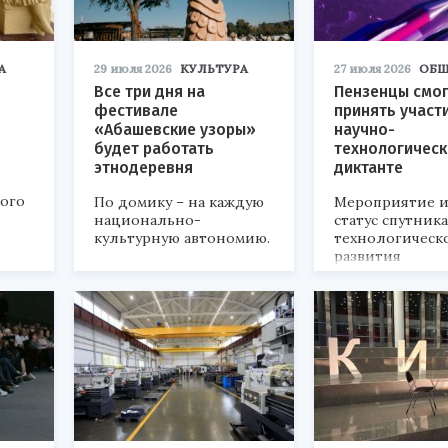
А
29 июля 2026
КУЛЬТУРА
27 июля 2026
ОБЩ
Все три дня на
Пензенцы смог
фестивале
принять участ
«Абашевские узоры»
научно-
будет работать
технологичес
этнодеревня
диктанте
кого
По домику – на каждую
Мероприятие и
национально-
статус спутник
культурную автономию.
технологическ
развития
«Технопром-202