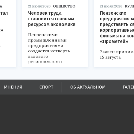
А
21 июля 2026
ОБЩЕСТВО
21 июля 2026
КУЛ
стал
Человек труда
Пензенские
становится главным
предприятия м
ресурсом экономики
представить с
р»
корпоративны
Пензенскими
фильмы на ко
промышленными
«Прометей»
предприятиями
.
создается четверть
Заявки приним
валового
15 августа.
регионального
продукта и
обеспечивается до
половины налоговых
поступлений в
МНЕНИЯ
СПОРТ
ОБ АКТУАЛЬНОМ
ГАЛЕ
бюджеты всех уровней.