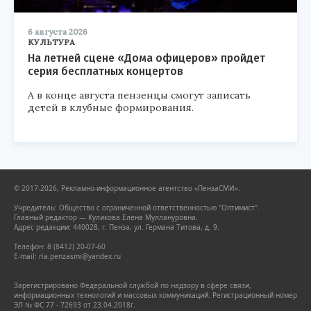
6 августа 2026
КУЛЬТУРА
На летней сцене «Дома офицеров» пройдет
серия бесплатных концертов
А в конце августа пензенцы смогут записать
детей в клубные формирования.
© 2017-2026, Рекламно-информационное агентство «ПензаСМИ».
Учредитель: Общество с ограниченной ответственностью "Оптимист".
Главный редактор — Куликова Елена Муллануровна.
Адрес редакции: 440028, г. Пенза, ул. Германа Титова, д. 9.
Телефон: 8 (8412) 20-07-60
E-mail: ria.penzasmi@yandex.ru
Зарегистрировано Федеральной службой по надзору в сфере связи,
информационных технологий и массовых коммуникаций. Регистрационный номер
ЭЛ № ФС 77 - 72693 от 23.04.2018г.