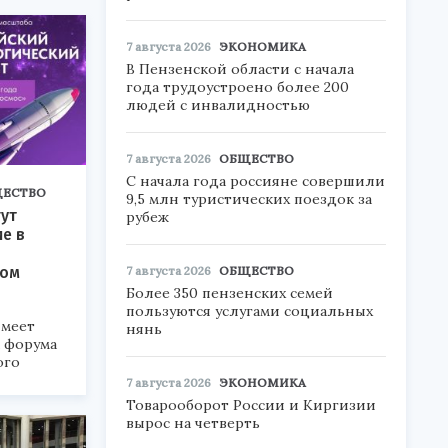
7 августа 2026
ЭКОНОМИКА
В Пензенской области с начала
года трудоустроено более 200
людей с инвалидностью
7 августа 2026
ОБЩЕСТВО
С начала года россияне совершили
ЕСТВО
9,5 млн туристических поездок за
ут
рубеж
ие в
ком
7 августа 2026
ОБЩЕСТВО
Более 350 пензенских семей
пользуются услугами социальных
меет
нянь
а форума
ого
7 августа 2026
ЭКОНОМИКА
6».
Товарооборот России и Киргизии
вырос на четверть