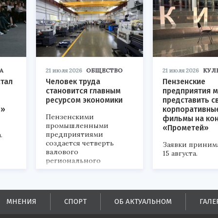
А
21 июля 2026
ОБЩЕСТВО
21 июля 2026
КУЛ
стал
Человек труда
Пензенские
становится главным
предприятия м
ресурсом экономики
представить с
р»
корпоративны
Пензенскими
фильмы на ко
промышленными
«Прометей»
предприятиями
.
создается четверть
Заявки приним
валового
15 августа.
регионального
продукта и
обеспечивается до
половины налоговых
поступлений в
МНЕНИЯ
СПОРТ
ОБ АКТУАЛЬНОМ
ГАЛЕ
бюджеты всех уровней.