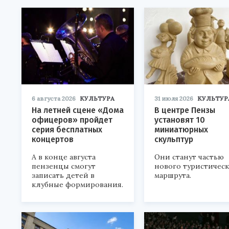
6 августа 2026
КУЛЬТУРА
31 июля 2026
КУЛЬТУР
На летней сцене «Дома
В центре Пензы
офицеров» пройдет
установят 10
серия бесплатных
миниатюрных
концертов
скульптур
А в конце августа
Они станут частью
пензенцы смогут
нового туристичес
записать детей в
маршрута.
клубные формирования.