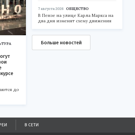
7 августа 2026
ОБЩЕСТВО
В Пензе на улице Карла Маркса на
два дня изменят схему движения
Больше новостей
ЬТУРА
огут
вои
е
нкурсе
аются до
РЕИ
В СЕТИ