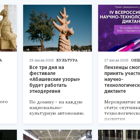
А
29 июля 2026
КУЛЬТУРА
27 июля 2026
ОБЩ
Все три дня на
Пензенцы смог
фестивале
принять участ
«Абашевские узоры»
научно-
будет работать
технологичес
этнодеревня
диктанте
кого
По домику – на каждую
Мероприятие и
национально-
статус спутник
культурную автономию.
технологическ
развития
«Технопром-202