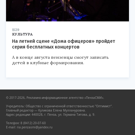
11:29
КУЛЬТУРА
На летней сцене «Дома офицеров» пройдет
серия бесплатных концертов
А в конце августа пензенцы смогут записать
детей в клубные формирования.
© 2017-2026, Рекламно-информационное агентство «ПензаСМИ».
Учредитель: Общество с ограниченной ответственностью "Оптимист".
Главный редактор — Куликова Елена Муллануровна.
Адрес редакции: 440028, г. Пенза, ул. Германа Титова, д. 9.
Телефон: 8 (8412) 20-07-60
E-mail: ria.penzasmi@yandex.ru