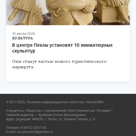
31 июля 2026
КУЛЬТУРА
В центре Пензы установят 10 миниатюрных
скульптур
Они станут частью нового туристического
маршрута.
© 2017-2026, Рекламно-информационное агентство «ПензаСМИ».
Учредитель: Общество с ограниченной ответственностью "Оптимист".
Главный редактор — Куликова Елена Муллануровна.
Адрес редакции: 440028, г. Пенза, ул. Германа Титова, д. 9.
Телефон: 8 (8412) 20-07-60
E-mail: ria.penzasmi@yandex.ru