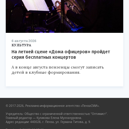
6 августа 2026
КУЛЬТУРА
На летней сцене «Дома офицеров» пройдет
серия бесплатных концертов
А в конце августа пензенцы смогут записать
детей в клубные формирования.
© 2017-2026, Рекламно-информационное агентство «ПензаСМИ».
Учредитель: Общество с ограниченной ответственностью "Оптимист".
Главный редактор — Куликова Елена Муллануровна.
Адрес редакции: 440028, г. Пенза, ул. Германа Титова, д. 9.