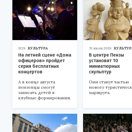
11:29
КУЛЬТУРА
31 июля 2026
КУЛЬТУР
На летней сцене «Дома
В центре Пензы
офицеров» пройдет
установят 10
серия бесплатных
миниатюрных
концертов
скульптур
А в конце августа
Они станут частью
пензенцы смогут
нового туристичес
записать детей в
маршрута.
клубные формирования.