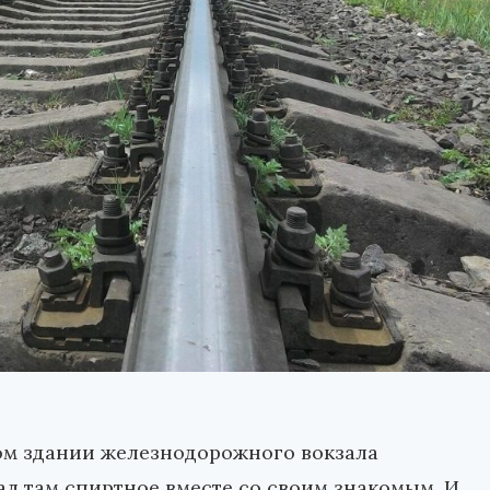
ом здании железнодорожного вокзала
ал там спиртное вместе со своим знакомым. И,