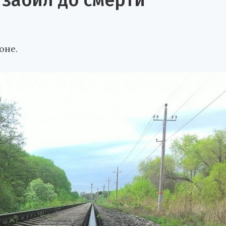
забил до смерти
оне.