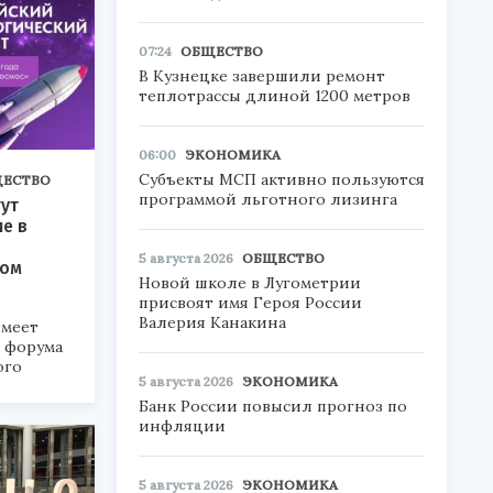
07:24
ОБЩЕСТВО
В Кузнецке завершили ремонт
теплотрассы длиной 1200 метров
06:00
ЭКОНОМИКА
Субъекты МСП активно пользуются
ЕСТВО
программой льготного лизинга
ут
ие в
5 августа 2026
ОБЩЕСТВО
ком
Новой школе в Лугометрии
присвоят имя Героя России
Валерия Канакина
меет
а форума
ого
5 августа 2026
ЭКОНОМИКА
6».
Банк России повысил прогноз по
инфляции
5 августа 2026
ЭКОНОМИКА