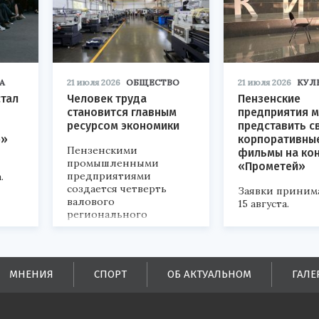
А
21 июля 2026
ОБЩЕСТВО
21 июля 2026
КУЛ
стал
Человек труда
Пензенские
становится главным
предприятия м
ресурсом экономики
представить с
р»
корпоративны
Пензенскими
фильмы на ко
промышленными
«Прометей»
предприятиями
.
создается четверть
Заявки приним
валового
15 августа.
регионального
продукта и
обеспечивается до
половины налоговых
поступлений в
МНЕНИЯ
СПОРТ
ОБ АКТУАЛЬНОМ
ГАЛЕ
бюджеты всех уровней.