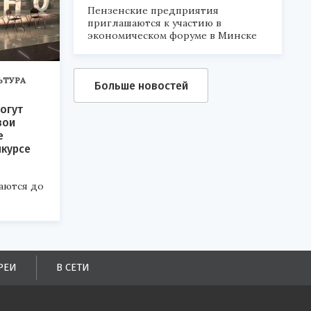
Пензенские предприятия
приглашаются к участию в
экономическом форуме в Минске
ЬТУРА
Больше новостей
огут
вои
е
нкурсе
аются до
РЕИ
В СЕТИ