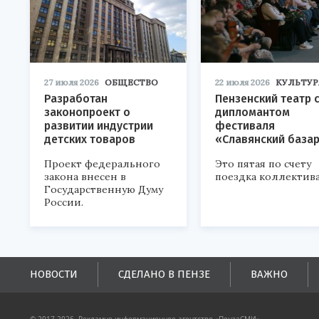
27 июля 2026
ОБЩЕСТВО
22 июля 2026
КУЛЬТУР
Разработан
Пензенский театр 
законопроект о
дипломантом
развитии индустрии
фестиваля
детских товаров
«Славянский база
Проект федерального
Это пятая по счету
закона внесен в
поездка коллектива
Государственную Думу
России.
НОВОСТИ
СДЕЛАНО В ПЕНЗЕ
ВАЖНО
© 2017-2026, Рекламно-информационное агентство «ПензаСМИ».