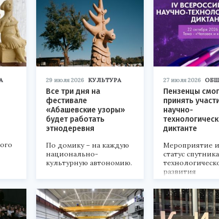
А
29 июля 2026
КУЛЬТУРА
27 июля 2026
ОБЩ
Все три дня на
Пензенцы смог
фестивале
принять участ
«Абашевские узоры»
научно-
будет работать
технологичес
этнодеревня
диктанте
кого
По домику – на каждую
Мероприятие и
национально-
статус спутник
культурную автономию.
технологическ
развития
«Технопром-202