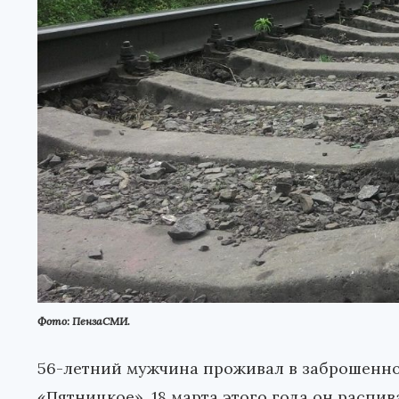
Фото: ПензаСМИ.
56-летний мужчина проживал в заброшенн
«Пятницкое». 18 марта этого года он распив