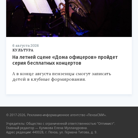
6 августа 2026
КУЛЬТУРА
На летней сцене «Дома офицеров» пройдет
серия бесплатных концертов
А в конце августа пензенцы смогут записать
детей в клубные формирования.
© 2017-2026, Рекламно-информационное агентство «ПензаСМИ».
Учредитель: Общество с ограниченной ответственностью "Оптимист".
Главный редактор — Куликова Елена Муллануровна.
Адрес редакции: 440028, г. Пенза, ул. Германа Титова, д. 9.