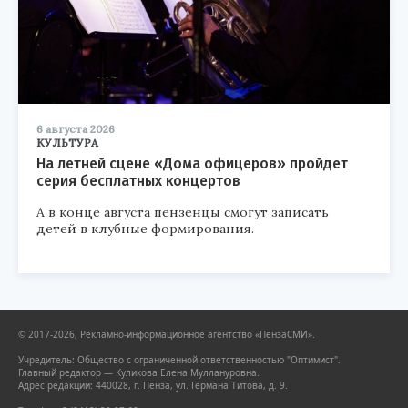
6 августа 2026
КУЛЬТУРА
На летней сцене «Дома офицеров» пройдет
серия бесплатных концертов
А в конце августа пензенцы смогут записать
детей в клубные формирования.
© 2017-2026, Рекламно-информационное агентство «ПензаСМИ».
Учредитель: Общество с ограниченной ответственностью "Оптимист".
Главный редактор — Куликова Елена Муллануровна.
Адрес редакции: 440028, г. Пенза, ул. Германа Титова, д. 9.