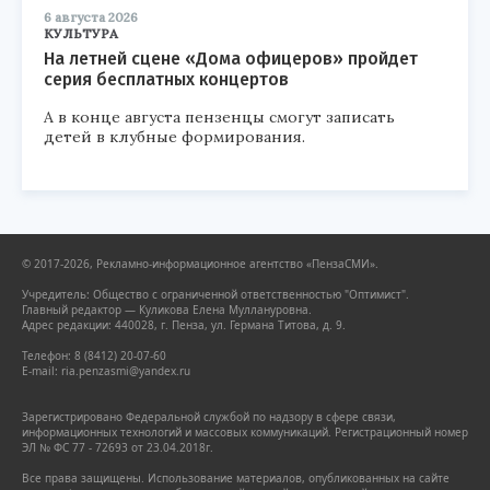
6 августа 2026
КУЛЬТУРА
На летней сцене «Дома офицеров» пройдет
серия бесплатных концертов
А в конце августа пензенцы смогут записать
детей в клубные формирования.
© 2017-2026, Рекламно-информационное агентство «ПензаСМИ».
Учредитель: Общество с ограниченной ответственностью "Оптимист".
Главный редактор — Куликова Елена Муллануровна.
Адрес редакции: 440028, г. Пенза, ул. Германа Титова, д. 9.
Телефон: 8 (8412) 20-07-60
E-mail: ria.penzasmi@yandex.ru
Зарегистрировано Федеральной службой по надзору в сфере связи,
информационных технологий и массовых коммуникаций. Регистрационный номер
ЭЛ № ФС 77 - 72693 от 23.04.2018г.
Все права защищены. Использование материалов, опубликованных на сайте