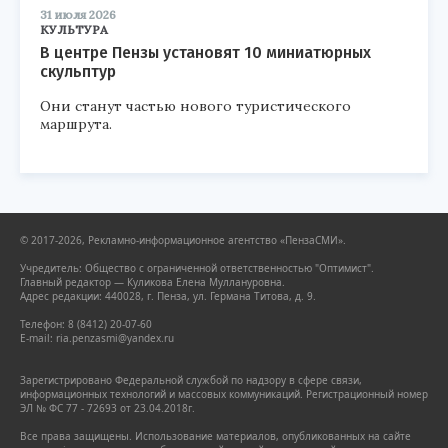
31 июля 2026
КУЛЬТУРА
В центре Пензы установят 10 миниатюрных
скульптур
Они станут частью нового туристического
маршрута.
© 2017-2026, Рекламно-информационное агентство «ПензаСМИ».
Учредитель: Общество с ограниченной ответственностью "Оптимист".
Главный редактор — Куликова Елена Муллануровна.
Адрес редакции: 440028, г. Пенза, ул. Германа Титова, д. 9.
Телефон: 8 (8412) 20-07-60
E-mail: ria.penzasmi@yandex.ru
Зарегистрировано Федеральной службой по надзору в сфере связи,
информационных технологий и массовых коммуникаций. Регистрационный номер
ЭЛ № ФС 77 - 72693 от 23.04.2018г.
Все права защищены. Использование материалов, опубликованных на сайте