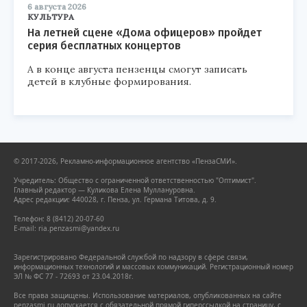
6 августа 2026
КУЛЬТУРА
На летней сцене «Дома офицеров» пройдет
серия бесплатных концертов
А в конце августа пензенцы смогут записать
детей в клубные формирования.
© 2017-2026, Рекламно-информационное агентство «ПензаСМИ».
Учредитель: Общество с ограниченной ответственностью "Оптимист".
Главный редактор — Куликова Елена Муллануровна.
Адрес редакции: 440028, г. Пенза, ул. Германа Титова, д. 9.
Телефон: 8 (8412) 20-07-60
E-mail: ria.penzasmi@yandex.ru
Зарегистрировано Федеральной службой по надзору в сфере связи,
информационных технологий и массовых коммуникаций. Регистрационный номер
ЭЛ № ФС 77 - 72693 от 23.04.2018г.
Все права защищены. Использование материалов, опубликованных на сайте
penzasmi.ru допускается с обязательной прямой гиперссылкой на страницу, с