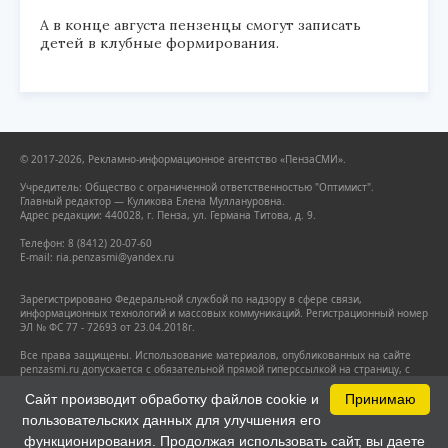
А в конце августа пензенцы смогут записать
детей в клубные формирования.
© 2017-2026, Рекламно-информационное агентство «ПензаСМИ».
Учредитель: Общество с ограниченной ответственностью "Оптимист".
Главный редактор — Куликова Елена Муллануровна.
Адрес редакции: 440028, г. Пенза, ул. Германа Титова, д. 9.
Телефон: 8 (8412) 20-07-60
E-mail: ria.penzasmi@yandex.ru
Зарегистрировано Федеральной службой по надзору в сфере связи,
информационных технологий и массовых коммуникаций. Регистрационный номер
ЭЛ № ФС 77 - 72693 от 23.04.2018г.
Все права защищены. Использование материалов, опубликованных на сайте
penzasmi.ru допускается с обязательной прямой гиперссылкой на страницу, с
которой заимствован материал. Гиперссылка должна размещаться
непосредственно в тексте.
Сайт производит обработку файлов cookie и
Принимаю
пользовательских данных для улучшения его
Настоящий ресурс может содержать материалы 18+.
Политика конфиденциальности
функционирования. Продолжая использовать сайт, вы даете