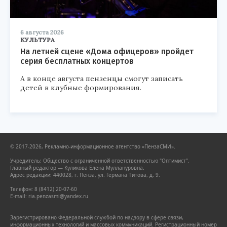
6 августа 2026
КУЛЬТУРА
На летней сцене «Дома офицеров» пройдет
серия бесплатных концертов
А в конце августа пензенцы смогут записать
детей в клубные формирования.
© 2017-2026, Рекламно-информационное агентство «ПензаСМИ».
Учредитель: Общество с ограниченной ответственностью "Оптимист".
Главный редактор — Куликова Елена Муллануровна.
Адрес редакции: 440028, г. Пенза, ул. Германа Титова, д. 9.
Телефон: 8 (8412) 20-07-60
E-mail: ria.penzasmi@yandex.ru
Зарегистрировано Федеральной службой по надзору в сфере связи,
информационных технологий и массовых коммуникаций. Регистрационный номер