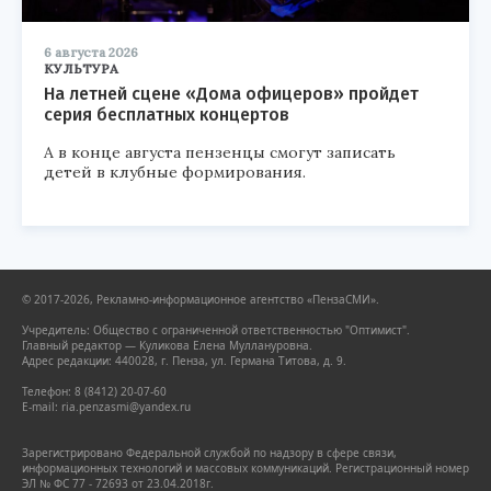
6 августа 2026
КУЛЬТУРА
На летней сцене «Дома офицеров» пройдет
серия бесплатных концертов
А в конце августа пензенцы смогут записать
детей в клубные формирования.
© 2017-2026, Рекламно-информационное агентство «ПензаСМИ».
Учредитель: Общество с ограниченной ответственностью "Оптимист".
Главный редактор — Куликова Елена Муллануровна.
Адрес редакции: 440028, г. Пенза, ул. Германа Титова, д. 9.
Телефон: 8 (8412) 20-07-60
E-mail: ria.penzasmi@yandex.ru
Зарегистрировано Федеральной службой по надзору в сфере связи,
информационных технологий и массовых коммуникаций. Регистрационный номер
ЭЛ № ФС 77 - 72693 от 23.04.2018г.