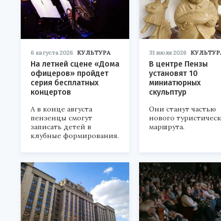
6 августа 2026
КУЛЬТУРА
31 июля 2026
КУЛЬТУР
На летней сцене «Дома
В центре Пензы
офицеров» пройдет
установят 10
серия бесплатных
миниатюрных
концертов
скульптур
А в конце августа
Они станут частью
пензенцы смогут
нового туристичес
записать детей в
маршрута.
клубные формирования.