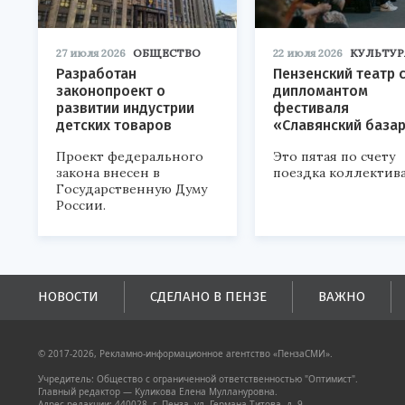
27 июля 2026
ОБЩЕСТВО
22 июля 2026
КУЛЬТУР
Разработан
Пензенский театр 
законопроект о
дипломантом
развитии индустрии
фестиваля
детских товаров
«Славянский база
Проект федерального
Это пятая по счету
закона внесен в
поездка коллектива
Государственную Думу
России.
НОВОСТИ
СДЕЛАНО В ПЕНЗЕ
ВАЖНО
© 2017-2026, Рекламно-информационное агентство «ПензаСМИ».
Учредитель: Общество с ограниченной ответственностью "Оптимист".
Главный редактор — Куликова Елена Муллануровна.
Адрес редакции: 440028, г. Пенза, ул. Германа Титова, д. 9.