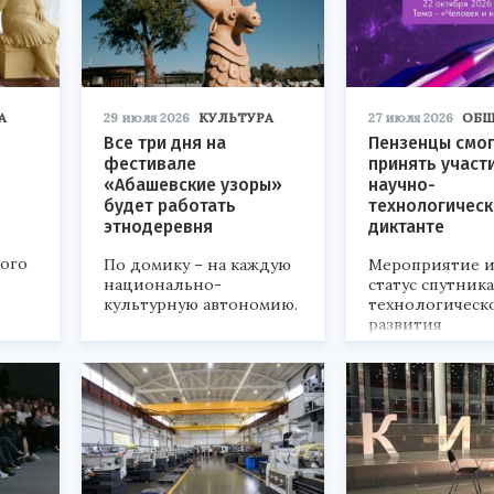
А
29 июля 2026
КУЛЬТУРА
27 июля 2026
ОБЩ
Все три дня на
Пензенцы смог
фестивале
принять участ
«Абашевские узоры»
научно-
будет работать
технологичес
этнодеревня
диктанте
кого
По домику – на каждую
Мероприятие и
национально-
статус спутник
культурную автономию.
технологическ
развития
«Технопром-202