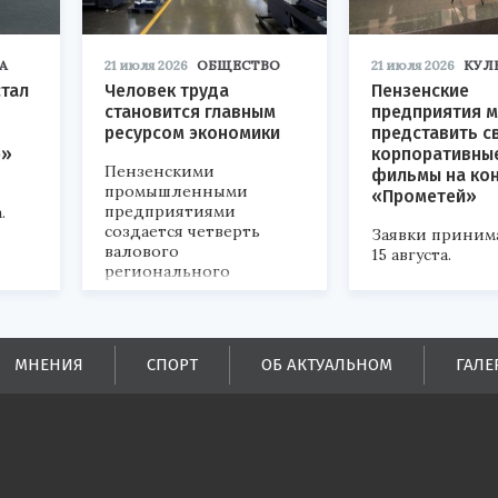
А
21 июля 2026
ОБЩЕСТВО
21 июля 2026
КУЛ
стал
Человек труда
Пензенские
становится главным
предприятия м
ресурсом экономики
представить с
р»
корпоративны
Пензенскими
фильмы на ко
промышленными
«Прометей»
предприятиями
.
создается четверть
Заявки приним
валового
15 августа.
регионального
продукта и
обеспечивается до
половины налоговых
поступлений в
МНЕНИЯ
СПОРТ
ОБ АКТУАЛЬНОМ
ГАЛЕ
бюджеты всех уровней.