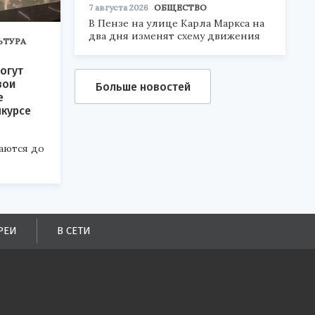
7 августа 2026
ОБЩЕСТВО
В Пензе на улице Карла Маркса на
два дня изменят схему движения
ЬТУРА
огут
вои
Больше новостей
е
нкурсе
аются до
РЕИ
В СЕТИ