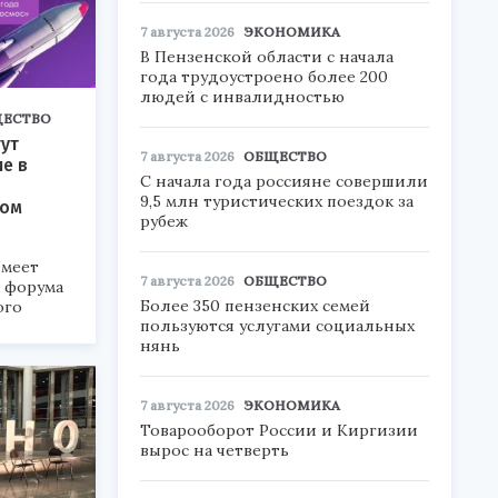
7 августа 2026
ЭКОНОМИКА
В Пензенской области с начала
года трудоустроено более 200
людей с инвалидностью
ЕСТВО
ут
7 августа 2026
ОБЩЕСТВО
ие в
С начала года россияне совершили
9,5 млн туристических поездок за
ком
рубеж
меет
7 августа 2026
ОБЩЕСТВО
а форума
Более 350 пензенских семей
ого
пользуются услугами социальных
нянь
6».
7 августа 2026
ЭКОНОМИКА
Товарооборот России и Киргизии
вырос на четверть