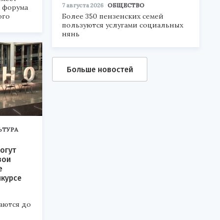
7 августа 2026
ОБЩЕСТВО
а форума
Более 350 пензенских семей
ого
пользуются услугами социальных
нянь
6».
Больше новостей
ЬТУРА
огут
вои
е
нкурсе
аются до