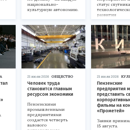
национально-
статус спутник
культурную автономию.
технологическ
развития
«Технопром-202
А
21 июля 2026
ОБЩЕСТВО
21 июля 2026
КУЛ
стал
Человек труда
Пензенские
становится главным
предприятия м
ресурсом экономики
представить с
р»
корпоративны
Пензенскими
фильмы на ко
промышленными
«Прометей»
предприятиями
.
создается четверть
Заявки приним
валового
15 августа.