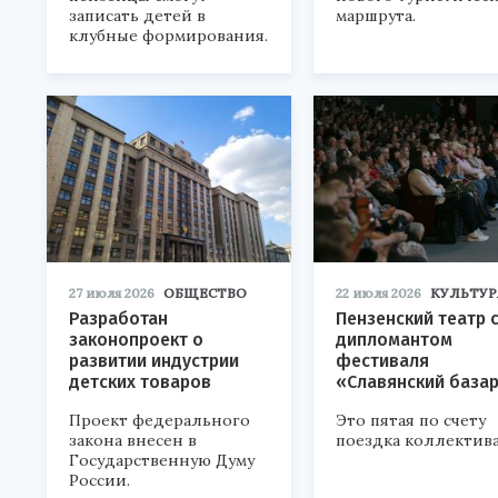
записать детей в
маршрута.
клубные формирования.
27 июля 2026
ОБЩЕСТВО
22 июля 2026
КУЛЬТУР
Разработан
Пензенский театр 
законопроект о
дипломантом
развитии индустрии
фестиваля
детских товаров
«Славянский база
Проект федерального
Это пятая по счету
закона внесен в
поездка коллектива
Государственную Думу
России.