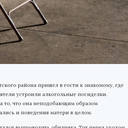
атского района пришел в гости к знакомому, где
ятели устроили алкогольные посиделки.
за то, что она неподобающим образом
ались и поведения матери в целом.
тался выпроводить обидчика. Тот перед уходом