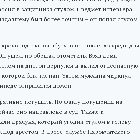
росил в защитника стулом. Предмет интерьера
ападавшему был более точным – он попал стулом
 кровоподтека на лбу, что не повлекло вреда для
н ушел, но обещал отомстить. Взяв дома
елем на дне, он вернулся и вылил огнеопасную
з которой был изгнан. Затем мужчина чиркнул
сипеде отправился домой.
еративно потушить. По факту покушения на
йчас оно направлено в суд. Также к
ли драчуна, который угодил стулом в голову
к под арестом. В пресс-службе Наровчатского