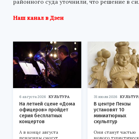
районного суда уточнили, что решение в си
Наш канал в Дзен
6 августа 2026
КУЛЬТУРА
31 июля 2026
КУЛЬТУР
На летней сцене «Дома
В центре Пензы
офицеров» пройдет
установят 10
серия бесплатных
миниатюрных
концертов
скульптур
А в конце августа
Они станут частью
пензенцы смогут
нового туристичес