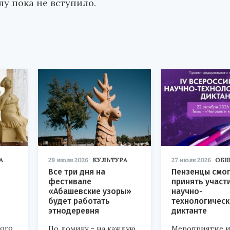
лу пока не вступило.
А
29 июля 2026
КУЛЬТУРА
27 июля 2026
ОБЩ
Все три дня на
Пензенцы смог
фестивале
принять участ
«Абашевские узоры»
научно-
будет работать
технологичес
этнодеревня
диктанте
кого
По домику – на каждую
Мероприятие и