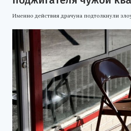
поджигателя чужой кв
Именно действия драчуна подтолкнули зло