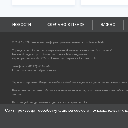
НОВОСТИ
СДЕЛАНО В ПЕНЗЕ
ВАЖНО
© 2017-2026, Рекламно-информационное агентство «ПензаСМИ».
Учредитель: Общество с ограниченной ответственностью "Оптимист".
Главный редактор — Куликова Елена Муллануровна.
Адрес редакции: 440028, г. Пенза, ул. Германа Титова, д. 9.
Телефон: 8 (8412) 20-07-60
E-mail: ria.penzasmi@yandex.ru
Зарегистрировано Федеральной службой по надзору в сфере связи, информацион
Все права защищены. Использование материалов, опубликованных на сайте pen
тексте.
Настоящий ресурс может содержать материалы 18+.
Политика конфиденциальности
Сайт производит обработку файлов cookie и пользовательских д