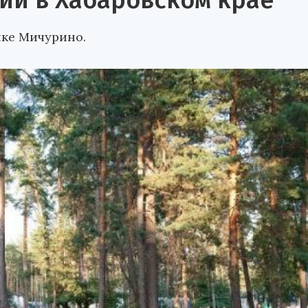
ии в Хабаровском крае
лке Мичурино.