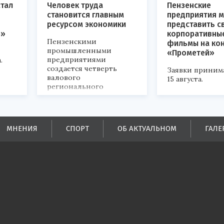
стал
Человек труда
Пензенские
становится главным
предприятия м
ресурсом экономики
представить с
р»
корпоративны
Пензенскими
фильмы на ко
промышленными
«Прометей»
предприятиями
.
создается четверть
Заявки приним
валового
15 августа.
регионального
продукта и
обеспечивается до
половины налоговых
поступлений в
МНЕНИЯ
СПОРТ
ОБ АКТУАЛЬНОМ
ГАЛЕ
бюджеты всех уровней.