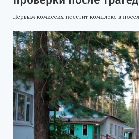
проверки после трагед
Первым комиссия посетит комплекс в посе