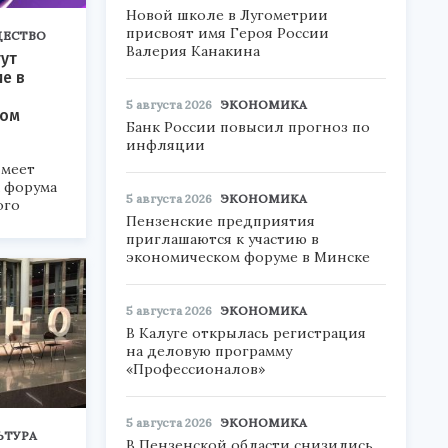
Новой школе в Лугометрии
присвоят имя Героя России
ЕСТВО
Валерия Канакина
ут
ие в
5 августа 2026
ЭКОНОМИКА
ком
Банк России повысил прогноз по
инфляции
меет
а форума
5 августа 2026
ЭКОНОМИКА
ого
Пензенские предприятия
приглашаются к участию в
6».
экономическом форуме в Минске
5 августа 2026
ЭКОНОМИКА
В Калуге открылась регистрация
на деловую программу
«Профессионалов»
5 августа 2026
ЭКОНОМИКА
ЬТУРА
В Пензенской области снизились