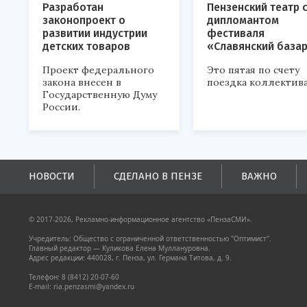
Разработан
Пензенский театр 
законопроект о
дипломантом
развитии индустрии
фестиваля
детских товаров
«Славянский база
Проект федерального
Это пятая по счету
закона внесен в
поездка коллектива
Государственную Думу
России.
НОВОСТИ
СДЕЛАНО В ПЕНЗЕ
ВАЖНО
© 2017-2026, Рекламно-информационное агентство «ПензаСМИ».
Учредитель: Общество с ограниченной ответственностью "Оптимист".
Главный редактор — Куликова Елена Муллануровна.
Адрес редакции: 440028, г. Пенза, ул. Германа Титова, д. 9.
Телефон: 8 (8412) 20-07-60
E-mail: ria.penzasmi@yandex.ru