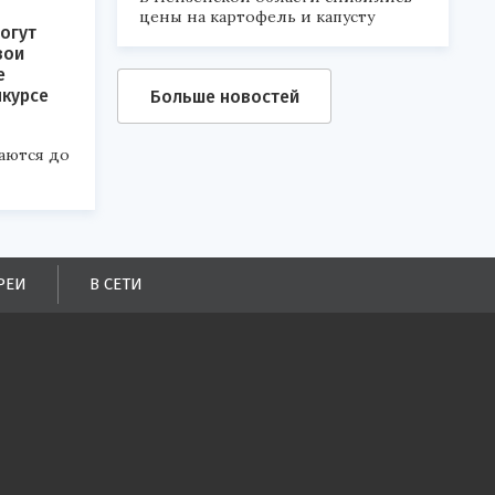
цены на картофель и капусту
огут
вои
е
нкурсе
Больше новостей
аются до
РЕИ
В СЕТИ