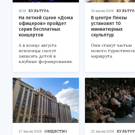
11:29
КУЛЬТУРА
31 июля 2026
КУЛЬТУР
На летней сцене «Дома
В центре Пензы
офицеров» пройдет
установят 10
серия бесплатных
миниатюрных
концертов
скульптур
А в конце августа
Они станут частью
пензенцы смогут
нового туристичес
записать детей в
маршрута.
клубные формирования.
27 июля 2026
ОБЩЕСТВО
22 июля 2026
КУЛЬТУР