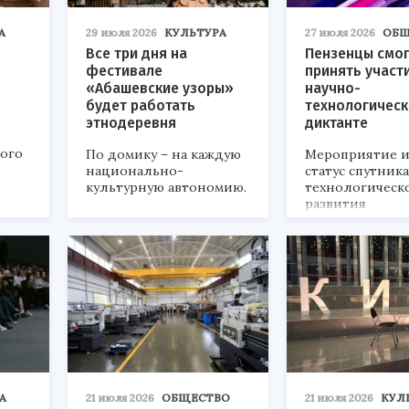
А
29 июля 2026
КУЛЬТУРА
27 июля 2026
ОБЩ
Все три дня на
Пензенцы смог
фестивале
принять участ
«Абашевские узоры»
научно-
будет работать
технологичес
этнодеревня
диктанте
кого
По домику – на каждую
Мероприятие и
национально-
статус спутник
культурную автономию.
технологическ
развития
«Технопром-202
А
21 июля 2026
ОБЩЕСТВО
21 июля 2026
КУЛ