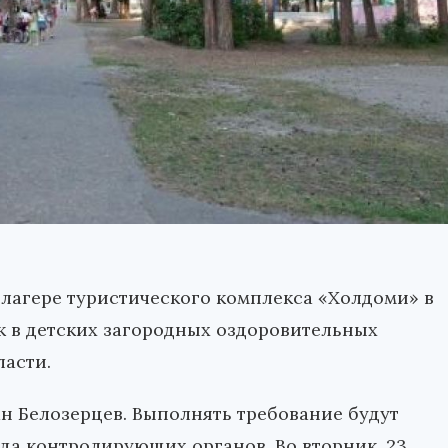
 лагере туристического комплекса «Холдоми» в
к в детских загородных оздоровительных
ласти.
н Белозерцев. Выполнять требование будут
да контролирующих органов. Во вторник, 23