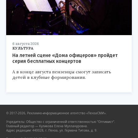
6 августа 2026
КУЛЬТУРА
На летней сцене «Дома офицеров» пройдет
серия бесплатных концертов
А в конце августа пензенцы смогут записать
детей в клубные формирования.
© 2017-2026, Рекламно-информационное агентство «ПензаСМИ».
Учредитель: Общество с ограниченной ответственностью "Оптимист".
Главный редактор — Куликова Елена Муллануровна.
Адрес редакции: 440028, г. Пенза, ул. Германа Титова, д. 9.