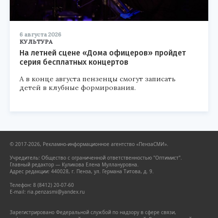
6 августа 2026
КУЛЬТУРА
На летней сцене «Дома офицеров» пройдет
серия бесплатных концертов
А в конце августа пензенцы смогут записать
детей в клубные формирования.
© 2017-2026, Рекламно-информационное агентство «ПензаСМИ».
Учредитель: Общество с ограниченной ответственностью "Оптимист".
Главный редактор — Куликова Елена Муллануровна.
Адрес редакции: 440028, г. Пенза, ул. Германа Титова, д. 9.
Телефон: 8 (8412) 20-07-60
E-mail: ria.penzasmi@yandex.ru
Зарегистрировано Федеральной службой по надзору в сфере связи,