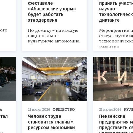
фестивале
принять участ
«Абашевские узоры»
научно-
будет работать
технологичес
этнодеревня
диктанте
кого
По домику – на каждую
Мероприятие и
национально-
статус спутник
культурную автономию.
технологическ
развития
«Технопром-202
А
21 июля 2026
ОБЩЕСТВО
21 июля 2026
КУЛ
стал
Человек труда
Пензенские
становится главным
предприятия м
ресурсом экономики
представить с