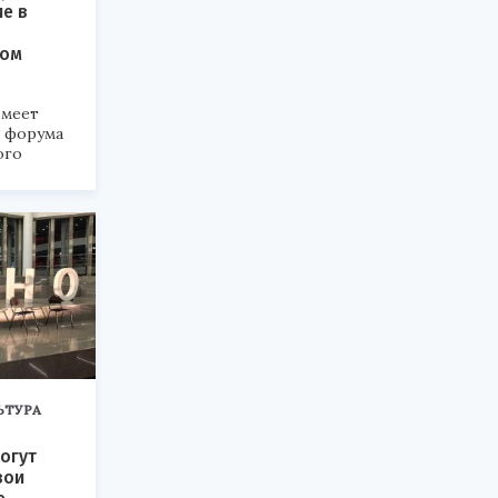
ие в
ком
меет
а форума
ого
6».
ЬТУРА
огут
вои