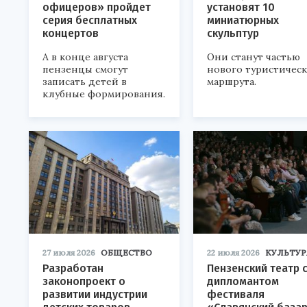
офицеров» пройдет
установят 10
серия бесплатных
миниатюрных
концертов
скульптур
А в конце августа
Они станут частью
пензенцы смогут
нового туристичес
записать детей в
маршрута.
клубные формирования.
27 июля 2026
ОБЩЕСТВО
22 июля 2026
КУЛЬТУР
Разработан
Пензенский театр 
законопроект о
дипломантом
развитии индустрии
фестиваля