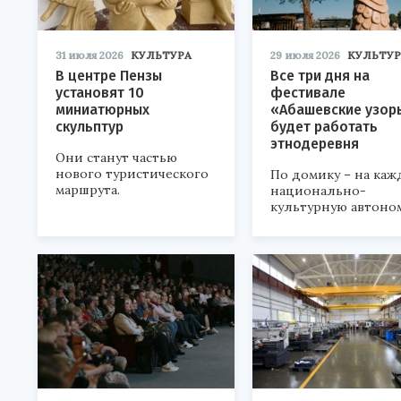
31 июля 2026
КУЛЬТУРА
29 июля 2026
КУЛЬТУР
В центре Пензы
Все три дня на
установят 10
фестивале
миниатюрных
«Абашевские узор
скульптур
будет работать
этнодеревня
Они станут частью
нового туристического
По домику – на каж
маршрута.
национально-
культурную автоно