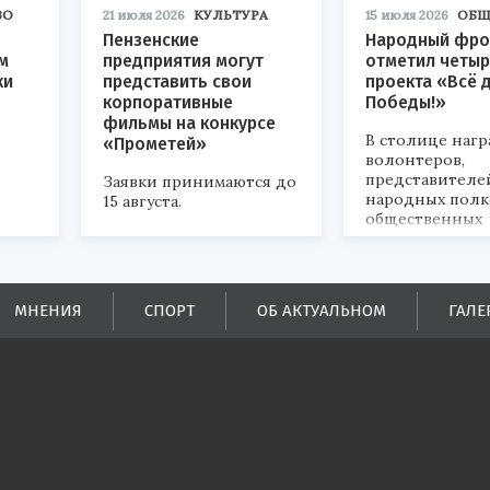
ВО
21 июля 2026
КУЛЬТУРА
15 июля 2026
ОБЩ
Пензенские
Народный фро
м
предприятия могут
отметил четыр
ки
представить свои
проекта «Всё 
корпоративные
Победы!»
фильмы на конкурсе
В столице наг
«Прометей»
волонтеров,
представителе
Заявки принимаются до
народных полк
15 августа.
общественных
объединений.
ых
МНЕНИЯ
СПОРТ
ОБ АКТУАЛЬНОМ
ГАЛЕ
ей.