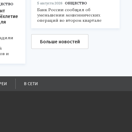
5 августа 2026
ОБЩЕСТВО
ЕСТВО
Банк России сообщил об
нт
уменьшении мошеннических
ёхлетие
операций во втором квартале
для
радили
Больше новостей
й
ов и
РЕИ
В СЕТИ