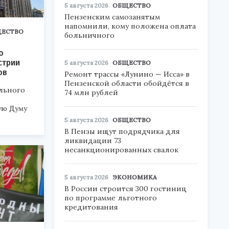
5 августа 2026
ОБЩЕСТВО
Пензенским самозанятым
напомнили, кому положена оплата
ЕСТВО
больничного
о
стрии
5 августа 2026
ОБЩЕСТВО
ов
Ремонт трассы «Лунино — Исса» в
Пензенской области обойдётся в
льного
74 млн рублей
в
ую Думу
5 августа 2026
ОБЩЕСТВО
В Пензы ищут подрядчика для
ликвидации 73
несанкционированных свалок
5 августа 2026
ЭКОНОМИКА
В России строится 300 гостиниц
по программе льготного
кредитования