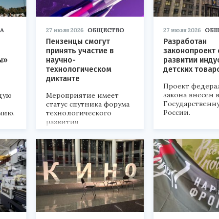
А
27 июля 2026
ОБЩЕСТВО
27 июля 2026
ОБЩ
Пензенцы смогут
Разработан
принять участие в
законопроект 
ы»
научно-
развитии инду
технологическом
детских товар
диктанте
Проект федера
закона внесен 
дую
Мероприятие имеет
Государственн
статус спутника форума
России.
мию.
технологического
развития
«Технопром-2026».