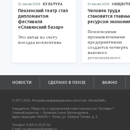
22 июля 2026
КУЛЬТУРА
21 июля 2026
ОБЩЕСТ
Пензенский театр стал
Человек труда
дипломантом
становится главны
фестиваля
ресурсом экономи
«Славянский базар»
Пензенскими
промышленными
Это пятая по счету
предприятиями
поездка коллектива.
создается четверть
валового
регионального
продукта и
обеспечивается до
половины налогов
поступлений в
НОВОСТИ
СДЕЛАНО В ПЕНЗЕ
ВАЖНО
бюджеты всех уровн
© 2017-2026, Рекламно-информационное агентство «ПензаСМИ».
Учредитель: Общество с ограниченной ответственностью "Оптимист".
Главный редактор — Куликова Елена Муллануровна.
Адрес редакции: 440028, г. Пенза, ул. Германа Титова, д. 9.
Телефон: 8 (8412) 20-07-60
E-mail: ria.penzasmi@yandex.ru