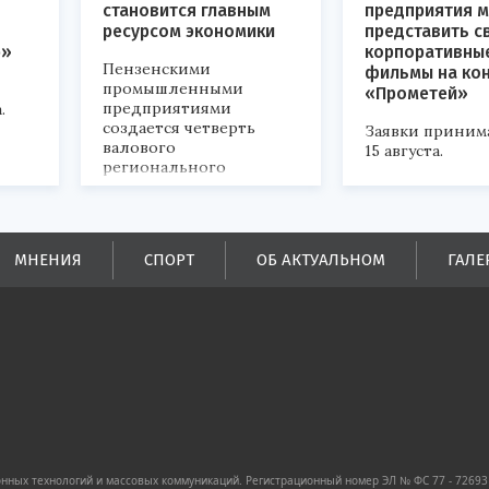
становится главным
предприятия м
ресурсом экономики
представить с
р»
корпоративны
Пензенскими
фильмы на ко
промышленными
«Прометей»
предприятиями
.
создается четверть
Заявки приним
валового
15 августа.
регионального
продукта и
обеспечивается до
половины налоговых
поступлений в
МНЕНИЯ
СПОРТ
ОБ АКТУАЛЬНОМ
ГАЛЕ
бюджеты всех уровней.
ных технологий и массовых коммуникаций. Регистрационный номер ЭЛ № ФС 77 - 72693 