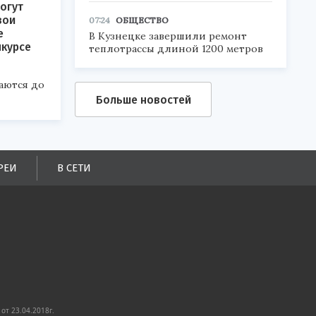
огут
вои
07:24
ОБЩЕСТВО
е
В Кузнецке завершили ремонт
нкурсе
теплотрассы длиной 1200 метров
аются до
Больше новостей
РЕИ
В СЕТИ
от 23.04.2018г.