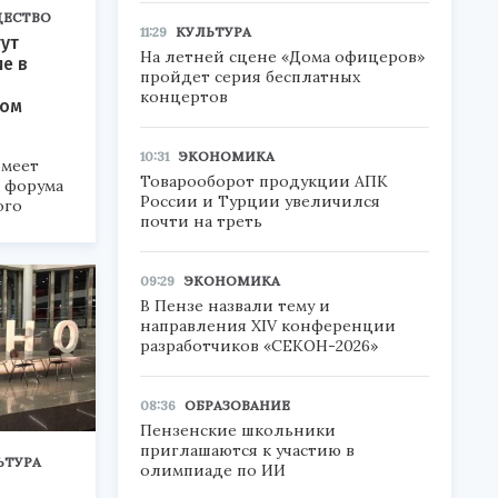
ЕСТВО
11:29
КУЛЬТУРА
ут
На летней сцене «Дома офицеров»
ие в
пройдет серия бесплатных
концертов
ком
10:31
ЭКОНОМИКА
меет
Товарооборот продукции АПК
а форума
России и Турции увеличился
ого
почти на треть
6».
09:29
ЭКОНОМИКА
В Пензе назвали тему и
направления XIV конференции
разработчиков «СЕКОН-2026»
08:36
ОБРАЗОВАНИЕ
Пензенские школьники
приглашаются к участию в
ЬТУРА
олимпиаде по ИИ