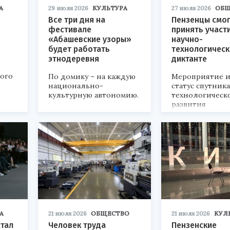
А
29 июля 2026
КУЛЬТУРА
27 июля 2026
ОБЩ
Все три дня на
Пензенцы смог
фестивале
принять участ
«Абашевские узоры»
научно-
будет работать
технологичес
этнодеревня
диктанте
кого
По домику – на каждую
Мероприятие и
национально-
статус спутник
культурную автономию.
технологическ
развития
«Технопром-202
А
21 июля 2026
ОБЩЕСТВО
21 июля 2026
КУЛ
стал
Человек труда
Пензенские