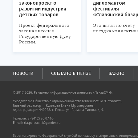
законопроект о
дипломантом
развитии индустрии
фестиваля
детских товаров
«Славянский база
Проект федерального
Это пятая по счету
закона внесен в
поездка коллектива
Государственную Думу
России.
НОВОСТИ
СДЕЛАНО В ПЕНЗЕ
ВАЖНО
© 2017-2026, Рекламно-информационное агентство «ПензаСМИ».
Учредитель: Общество с ограниченной ответственностью "Оптимист".
Главный редактор — Куликова Елена Муллануровна.
Адрес редакции: 440028, г. Пенза, ул. Германа Титова, д. 9.
Телефон: 8 (8412) 20-07-60
E-mail: ria.penzasmi@yandex.ru
Зарегистрировано Федеральной службой по надзору в сфере связи, информацион