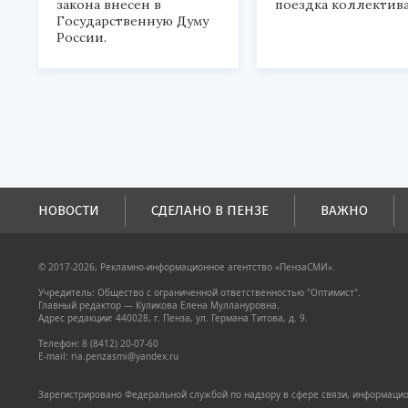
закона внесен в
поездка коллектива
Государственную Думу
России.
НОВОСТИ
СДЕЛАНО В ПЕНЗЕ
ВАЖНО
© 2017-2026, Рекламно-информационное агентство «ПензаСМИ».
Учредитель: Общество с ограниченной ответственностью "Оптимист".
Главный редактор — Куликова Елена Муллануровна.
Адрес редакции: 440028, г. Пенза, ул. Германа Титова, д. 9.
Телефон: 8 (8412) 20-07-60
E-mail: ria.penzasmi@yandex.ru
Зарегистрировано Федеральной службой по надзору в сфере связи, информацион