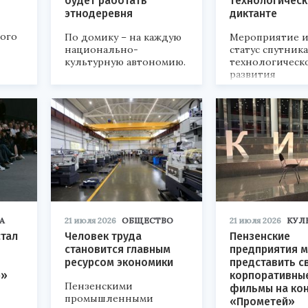
будет работать
технологичес
этнодеревня
диктанте
кого
По домику – на каждую
Мероприятие и
национально-
статус спутник
культурную автономию.
технологическ
развития
«Технопром-202
А
21 июля 2026
ОБЩЕСТВО
21 июля 2026
КУЛ
стал
Человек труда
Пензенские
становится главным
предприятия м
ресурсом экономики
представить с
р»
корпоративны
Пензенскими
фильмы на ко
промышленными
«Прометей»