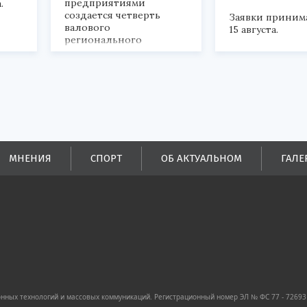
предприятиями
.
создается четверть
Заявки приним
валового
15 августа.
регионального
продукта и
обеспечивается до
половины налоговых
поступлений в
бюджеты всех уровней.
МНЕНИЯ
СПОРТ
ОБ АКТУАЛЬНОМ
ГАЛЕ
ных технологий и массовых коммуникаций. Регистрационный номер ЭЛ № ФС 77 - 72693 