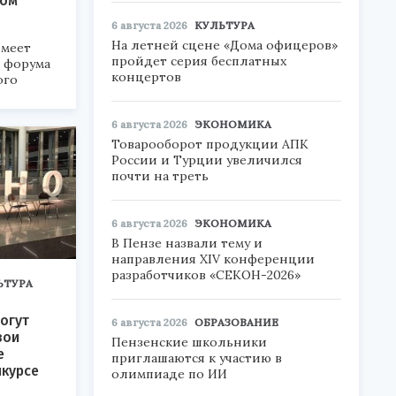
ком
6 августа 2026
КУЛЬТУРА
На летней сцене «Дома офицеров»
меет
пройдет серия бесплатных
а форума
концертов
ого
6».
6 августа 2026
ЭКОНОМИКА
Товарооборот продукции АПК
России и Турции увеличился
почти на треть
6 августа 2026
ЭКОНОМИКА
В Пензе назвали тему и
направления XIV конференции
разработчиков «СЕКОН-2026»
ЬТУРА
огут
6 августа 2026
ОБРАЗОВАНИЕ
вои
Пензенские школьники
е
приглашаются к участию в
нкурсе
олимпиаде по ИИ