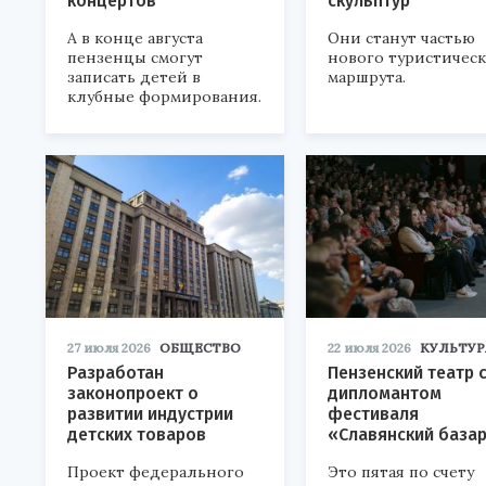
концертов
скульптур
А в конце августа
Они станут частью
пензенцы смогут
нового туристичес
записать детей в
маршрута.
клубные формирования.
27 июля 2026
ОБЩЕСТВО
22 июля 2026
КУЛЬТУР
Разработан
Пензенский театр 
законопроект о
дипломантом
развитии индустрии
фестиваля
детских товаров
«Славянский база
Проект федерального
Это пятая по счету