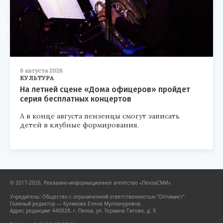
6 августа 2026
КУЛЬТУРА
На летней сцене «Дома офицеров» пройдет
серия бесплатных концертов
А в конце августа пензенцы смогут записать
детей в клубные формирования.
© 2017-2026, Рекламно-информационное агентство «ПензаСМИ».
Учредитель: Общество с ограниченной ответственностью "Оптимист".
Главный редактор — Куликова Елена Муллануровна.
Адрес редакции: 440028, г. Пенза, ул. Германа Титова, д. 9.