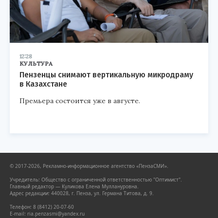
12:28
КУЛЬТУРА
Пензенцы снимают вертикальную микродраму
в Казахстане
Премьера состоится уже в августе.
© 2017-2026, Рекламно-информационное агентство «ПензаСМИ».
Учредитель: Общество с ограниченной ответственностью "Оптимист".
Главный редактор — Куликова Елена Муллануровна.
Адрес редакции: 440028, г. Пенза, ул. Германа Титова, д. 9.
Телефон: 8 (8412) 20-07-60
E-mail: ria.penzasmi@yandex.ru