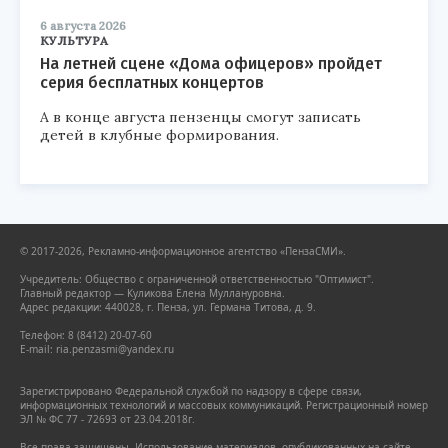
6 августа 2026
КУЛЬТУРА
На летней сцене «Дома офицеров» пройдет
серия бесплатных концертов
А в конце августа пензенцы смогут записать
детей в клубные формирования.
© 2017-2026, Рекламно-информационное агентство «ПензаСМИ».
Учредитель: Общество с ограниченной ответственностью "Оптимист".
Главный редактор — Куликова Елена Муллануровна.
Адрес редакции: 440028, г. Пенза, ул. Германа Титова, д. 9.
Телефон: 8 (8412) 20-07-60
E-mail: ria.penzasmi@yandex.ru
Зарегистрировано Федеральной службой по надзору в сфере связи,
информационных технологий и массовых коммуникаций. Регистрационный номер
ЭЛ № ФС 77 - 72693 от 23.04.2018г.
Все права защищены. Использование материалов, опубликованных на сайте