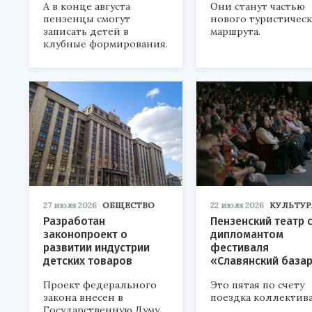
А в конце августа
Они станут частью
пензенцы смогут
нового туристичес
записать детей в
маршрута.
клубные формирования.
27 июля 2026
ОБЩЕСТВО
22 июля 2026
КУЛЬТУР
Разработан
Пензенский театр 
законопроект о
дипломантом
развитии индустрии
фестиваля
детских товаров
«Славянский база
Проект федерального
Это пятая по счету
закона внесен в
поездка коллектива
Государственную Думу