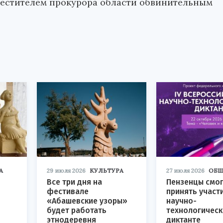
местителем прокурора области обвинительным
А
29 июля 2026
КУЛЬТУРА
27 июля 2026
ОБЩ
Все три дня на
Пензенцы смог
фестивале
принять участ
«Абашевские узоры»
научно-
будет работать
технологичес
этнодеревня
диктанте