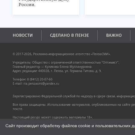
России.
НОВОСТИ
СДЕЛАНО В ПЕНЗЕ
ВАЖНО
© 2017-2026, Рекламно-информационное агентство «ПензаСМИ».
Учредитель: Общество с ограниченной ответственностью "Оптимист".
Главный редактор — Куликова Елена Муллануровна.
Адрес редакции: 440028, г. Пенза, ул. Германа Титова, д. 9.
Телефон: 8 (8412) 20-07-60
E-mail: ria.penzasmi@yandex.ru
Зарегистрировано Федеральной службой по надзору в сфере связи, информацион
Все права защищены. Использование материалов, опубликованных на сайте pen
тексте.
Настоящий ресурс может содержать материалы 18+.
Политика конфиденциальности
Сайт производит обработку файлов cookie и пользовательских д