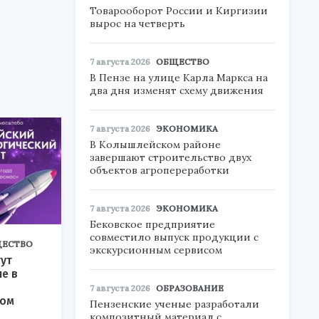
Товарооборот России и Киргизии
вырос на четверть
7 августа 2026
ОБЩЕСТВО
В Пензе на улице Карла Маркса на
два дня изменят схему движения
7 августа 2026
ЭКОНОМИКА
В Колышлейском районе
завершают строительство двух
объектов агропереработки
7 августа 2026
ЭКОНОМИКА
Бековское предприятие
совместило выпуск продукции с
ЕСТВО
экскурсионным сервисом
ут
ие в
7 августа 2026
ОБРАЗОВАНИЕ
ком
Пензенские ученые разработали
композитный материал с