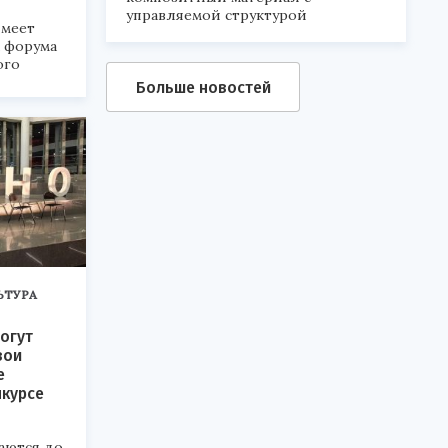
управляемой структурой
меет
а форума
ого
Больше новостей
6».
ЬТУРА
огут
вои
е
нкурсе
аются до