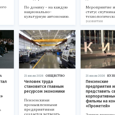
кого
По домику – на каждую
Мероприятие и
национально-
статус спутник
культурную автономию.
технологическ
развития
«Технопром-202
А
21 июля 2026
ОБЩЕСТВО
21 июля 2026
КУЛ
стал
Человек труда
Пензенские
становится главным
предприятия м
ресурсом экономики
представить с
р»
корпоративны
Пензенскими
фильмы на ко
промышленными
«Прометей»
предприятиями
.
создается четверть
Заявки приним