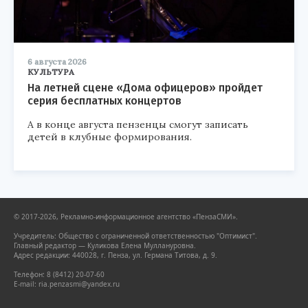
6 августа 2026
КУЛЬТУРА
На летней сцене «Дома офицеров» пройдет
серия бесплатных концертов
А в конце августа пензенцы смогут записать
детей в клубные формирования.
© 2017-2026, Рекламно-информационное агентство «ПензаСМИ».
Учредитель: Общество с ограниченной ответственностью "Оптимист".
Главный редактор — Куликова Елена Муллануровна.
Адрес редакции: 440028, г. Пенза, ул. Германа Титова, д. 9.
Телефон: 8 (8412) 20-07-60
E-mail: ria.penzasmi@yandex.ru