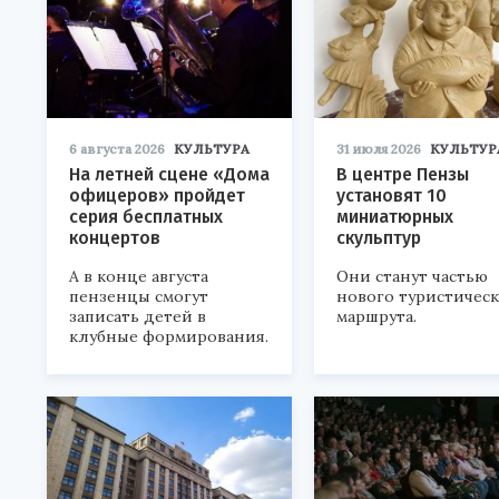
6 августа 2026
КУЛЬТУРА
31 июля 2026
КУЛЬТУР
На летней сцене «Дома
В центре Пензы
офицеров» пройдет
установят 10
серия бесплатных
миниатюрных
концертов
скульптур
А в конце августа
Они станут частью
пензенцы смогут
нового туристичес
записать детей в
маршрута.
клубные формирования.