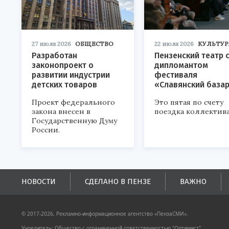
27 июля 2026
ОБЩЕСТВО
22 июля 2026
КУЛЬТУР
Разработан
Пензенский театр 
законопроект о
дипломантом
развитии индустрии
фестиваля
детских товаров
«Славянский база
Проект федерального
Это пятая по счету
закона внесен в
поездка коллектива
Государственную Думу
России.
НОВОСТИ
СДЕЛАНО В ПЕНЗЕ
ВАЖНО
© 2017-2026, Рекламно-информационное агентство «ПензаСМИ».
Учредитель: Общество с ограниченной ответственностью "Оптимист".