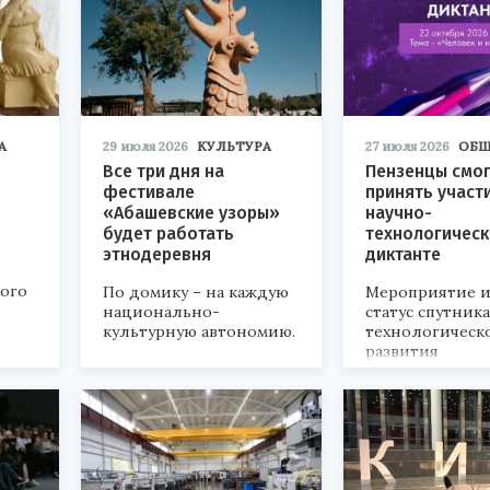
А
29 июля 2026
КУЛЬТУРА
27 июля 2026
ОБЩ
Все три дня на
Пензенцы смог
фестивале
принять участ
«Абашевские узоры»
научно-
будет работать
технологичес
этнодеревня
диктанте
кого
По домику – на каждую
Мероприятие и
национально-
статус спутник
культурную автономию.
технологическ
развития
«Технопром-202