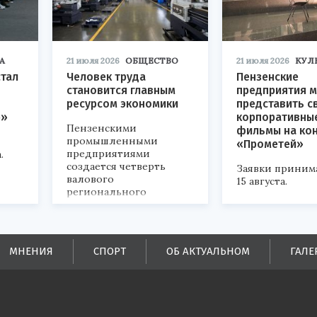
А
21 июля 2026
ОБЩЕСТВО
21 июля 2026
КУЛ
стал
Человек труда
Пензенские
становится главным
предприятия м
ресурсом экономики
представить с
р»
корпоративны
Пензенскими
фильмы на ко
промышленными
«Прометей»
предприятиями
.
создается четверть
Заявки приним
валового
15 августа.
регионального
продукта и
обеспечивается до
половины налоговых
поступлений в
МНЕНИЯ
СПОРТ
ОБ АКТУАЛЬНОМ
ГАЛЕ
бюджеты всех уровней.