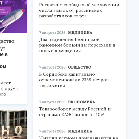
Роспатент сообщил об увеличении
числа заявок от российских
разработчиков софта
7 августа 2026
МЕДИЦИНА
Два отделения Белинской
ЕСТВО
районной больницы переехали в
ут
новые помещения
ие в
ком
7 августа 2026
ОБЩЕСТВО
В Сердобске капитально
отремонтировали 2358 метров
меет
теплосетей
а форума
ого
7 августа 2026
ЭКОНОМИКА
6».
Товарооборот между Россией и
странами ЕАЭС вырос на 10%
7 августа 2026
МЕДИЦИНА
Жители региона приглашаются на