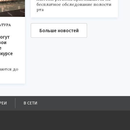
бесплатное обследование полости
рта
ЬТУРА
Больше новостей
огут
вои
е
нкурсе
аются до
РЕИ
В СЕТИ